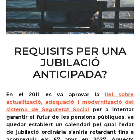
REQUISITS PER UNA
JUBILACIÓ
ANTICIPADA?
En el 2011 es va aprovar la
llei sobre
actualització, adequació i modernització del
sistema de Seguretat Social
per a intentar
garantir el futur de les pensions públiques, va
quedar establert un calendari pel qual l’edat
de jubilació ordinària s’aniria retardant fins a
aconseguir els 67 anys en 2027. Aquests