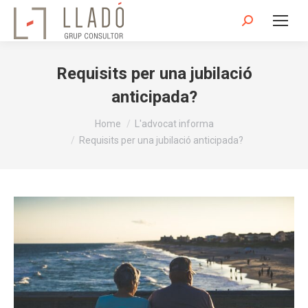
Search:
Requisits per una jubilació
anticipada?
You are here:
Home
L'advocat informa
Requisits per una jubilació anticipada?