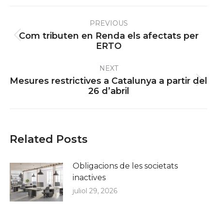
Post
PREVIOUS
navigation
Com tributen en Renda els afectats per
Previous
ERTO
post:
NEXT
Mesures restrictives a Catalunya a partir del
Next
26 d’abril
post:
Related Posts
Obligacions de les societats
inactives
juliol 29, 2026