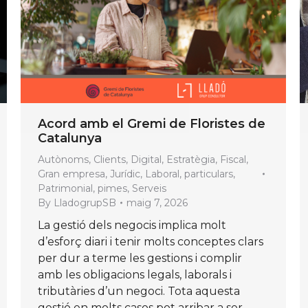
Acord amb el Gremi de Floristes de
Catalunya
Autònoms
,
Clients
,
Digital
,
Estratègia
,
Fiscal
,
Gran empresa
,
Jurídic
,
Laboral
,
particulars
,
Patrimonial
,
pimes
,
Serveis
By
LladogrupSB
maig 7, 2026
La gestió dels negocis implica molt
d’esforç diari i tenir molts conceptes clars
per dur a terme les gestions i complir
amb les obligacions legals, laborals i
tributàries d’un negoci. Tota aquesta
gestió en molts casos pot arribar a ser