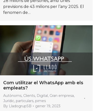
28 milions de persones, amb unes
previsions de 43 milions per l’any 2025. El
fenomen de…
Com utilitzar el WhatsApp amb els
empleats?
Autònoms
,
Clients
,
Digital
,
Gran empresa
,
Jurídic
,
particulars
,
pimes
By
LladogrupSB
gener 19, 2023