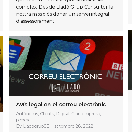
complex. Des de Lladó Grup Consultor la
nostra missió és donar un servei integral
d’assessorament…
Avís legal en el correu electrònic
Autònoms
,
Clients
,
Digital
,
Gran empresa
,
pimes
By
LladogrupSB
setembre 28, 2022