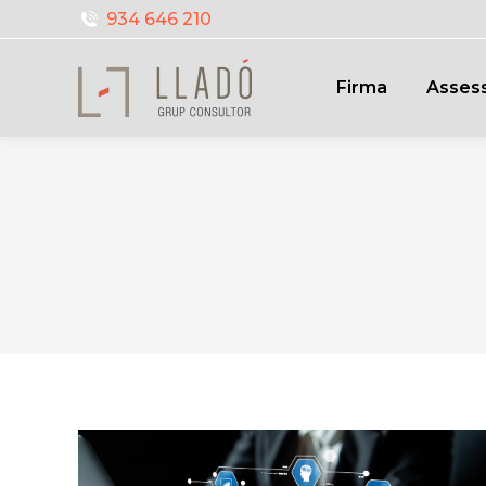
934 646 210
Firma
Assess