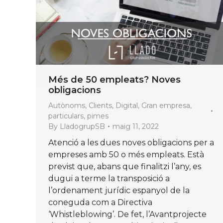
Més de 50 empleats? Noves
obligacions
Autònoms
,
Clients
,
Digital
,
Gran empresa
,
particulars
,
pimes
By
LladogrupSB
maig 11, 2022
Atenció a les dues noves obligacions per a
empreses amb 50 o més empleats. Està
previst que, abans que finalitzi l’any, es
dugui a terme la transposició a
l’ordenament jurídic espanyol de la
coneguda com a Directiva
‘Whistleblowing’. De fet, l’Avantprojecte