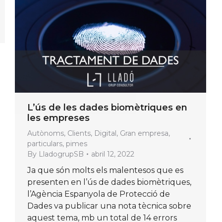
L’ús de les dades biomètriques en
les empreses
Autònoms
,
Clients
,
Digital
,
Gran empresa
,
particulars
,
pimes
By
LladogrupSB
abril 12, 2022
Ja que són molts els malentesos que es
presenten en l’ús de dades biomètriques,
l’Agència Espanyola de Protecció de
Dades va publicar una nota tècnica sobre
aquest tema, mb un total de 14 errors