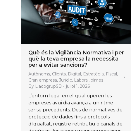
Què és la Vigilància Normativa i per
què la teva empresa la necessita
per a evitar sancions?
Autònoms
,
Clients
,
Digital
,
Estratègia
,
Fiscal
,
Gran empresa
,
Jurídic
,
Laboral
,
pimes
By
LladogrupSB
juliol 1, 2026
L’entorn legal en el qual operen les
empreses avui dia avança a un ritme
sense precedents. Des de normatives de
protecció de dades fins a protocols
d’igualtat, registre retributiu o canals de
denúncia, les pimes i grans corporacions