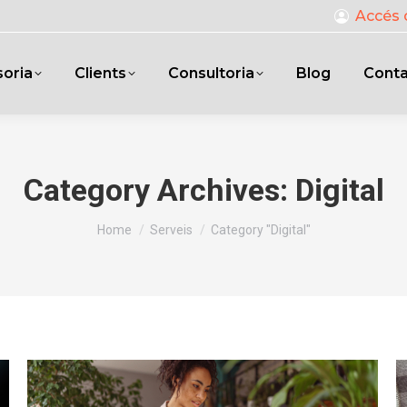
Accés 
oria
Clients
Consultoria
Blog
Cont
Category Archives:
Digital
You are here:
Home
Serveis
Category "Digital"