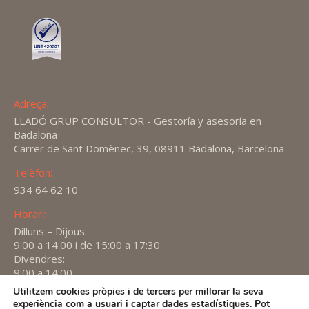
Adreça:
LLADÓ GRUP CONSULTOR - Gestoría y asesoría en
Badalona
Carrer de Sant Domènec, 39, 08911 Badalona, Barcelona
Telèfon:
934 64 62 10
Horari:
Dilluns – Dijous:
9:00 a 14:00 i de 15:00 a 17:30
Divendres:
9:00 a 14:00
Utilitzem cookies pròpies i de tercers per millorar la seva
Find us on:
experiència com a usuari i captar dades estadístiques. Pot
X
YouTube
Linkedin