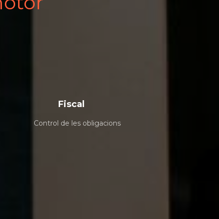
otor
Fiscal
Control de les obligacions