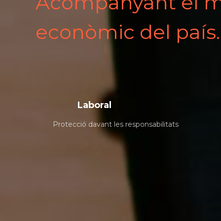
Acompanyant el m
econòmic del país.
Laboral
Protecció davant les responsabilitats