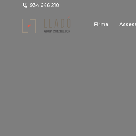
934 646 210
Firma
Assess