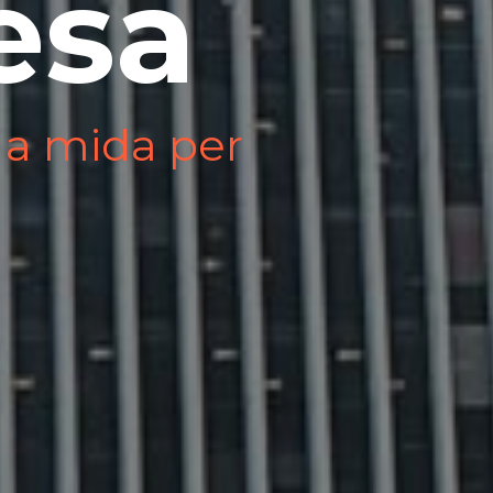
esa
a mida per