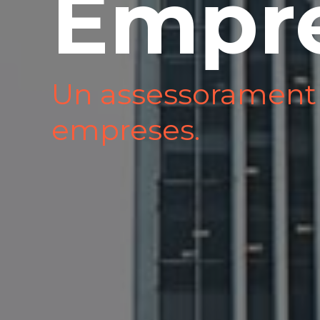
Empr
Un assessorament 
empreses.