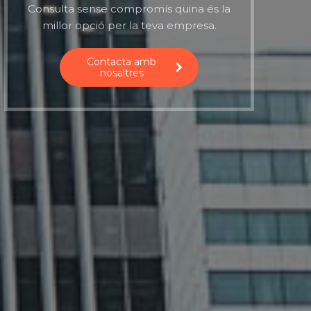
Consulta sense compromís quina és la
millor opció per la teva empresa.
Contacta amb
nosaltres