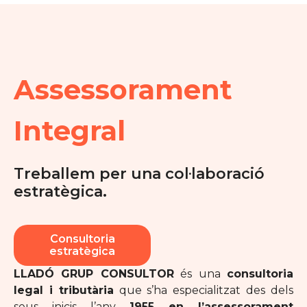
Assessorament
Integral
Treballem per una col·laboració
estratègica.
Consultoria
estratègica
LLADÓ GRUP CONSULTOR
és una
consultoria
legal i tributària
que s’ha especialitzat des dels
seus inicis l’any
1955 en l’assessorament