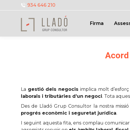
934 646 210
Firma
Assess
Acord 
La
gestió dels negocis
implica molt d’esforç 
laborals i tributàries d’un negoci
. Tota aques
Des de Lladó Grup Consultor la nostra missi
progrés econòmic i seguretat jurídica
.
I seguint aquesta fita, ens complau comunica
agremiats serveis en
els àmbits laboral, fiscal