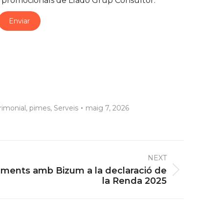
i promocionals de Lladó Grup Consultor.
rimonial
,
pimes
,
Serveis
maig 7, 2026
NEXT
ments amb Bizum a la declaració de
la Renda 2025