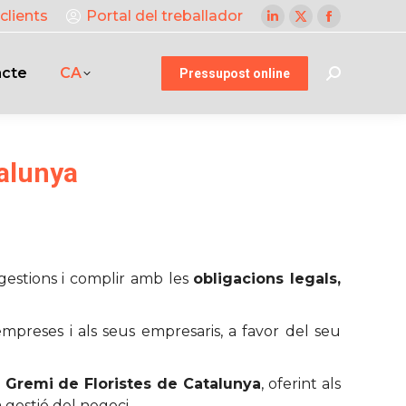
clients
Portal del treballador
Linkedin
X
Facebook
page
page
page
acte
CA
opens
opens
opens
Pressupost online
Search:
in
in
in
new
new
new
window
window
window
talunya
 gestions i complir amb les
obligacions legals,
mpreses i als seus empresaris, a favor del seu
l
Gremi de Floristes de Catalunya
, oferint als
a gestió del negoci.