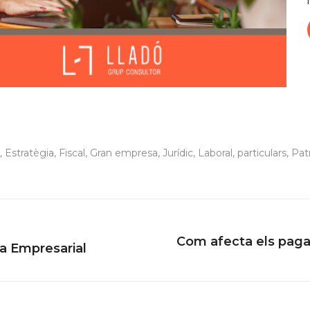
,
Estratègia
,
Fiscal
,
Gran empresa
,
Jurídic
,
Laboral
,
particulars
,
Pat
Com afecta els paga
Next
ia Empresarial
post: