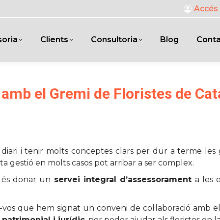
Accés 
oria
Clients
Consultoria
Blog
Cont
amb el Gremi de Floristes de Ca
diari i tenir molts conceptes clars per dur a terme les
ta gestió en molts casos pot arribar a ser complex.
ó és donar un
servei integral d’assessorament
a les e
r-vos que hem signat un conveni de col·laboració amb e
, patrimonial i jurídic
, per poder ajudar als floristes en l