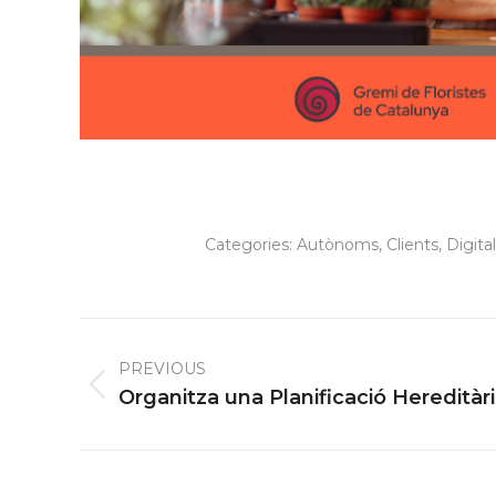
Categories:
Autònoms
,
Clients
,
Digital
Post
navigation
PREVIOUS
Previous
Organitza una Planificació Hereditàr
post: