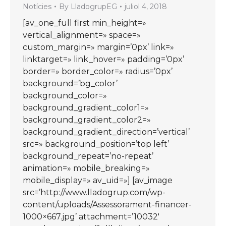
Notícies
By
LladogrupEG
juliol 4, 2018
[av_one_full first min_height=»
vertical_alignment=» space=»
custom_margin=» margin=’0px’ link=»
linktarget=» link_hover=» padding=’0px’
border=» border_color=» radius=’0px’
background=’bg_color’
background_color=»
background_gradient_color1=»
background_gradient_color2=»
background_gradient_direction=’vertical’
src=» background_position=’top left’
background_repeat=’no-repeat’
animation=» mobile_breaking=»
mobile_display=» av_uid=»] [av_image
src=’http://www.lladogrup.com/wp-
content/uploads/Assessorament-financer-
1000×667.jpg’ attachment=’10032′