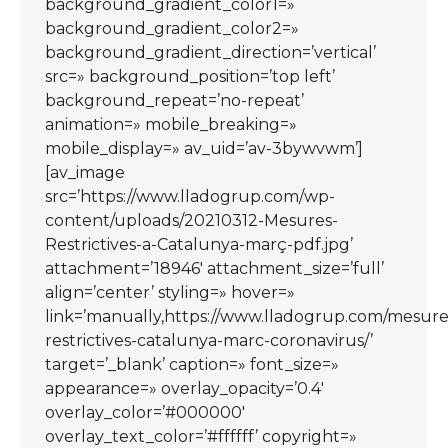
background_gradient_color1=»
background_gradient_color2=»
background_gradient_direction=’vertical’
src=» background_position=’top left’
background_repeat=’no-repeat’
animation=» mobile_breaking=»
mobile_display=» av_uid=’av-3bywvwm’]
[av_image
src=’https://www.lladogrup.com/wp-
content/uploads/20210312-Mesures-
Restrictives-a-Catalunya-març-pdf.jpg’
attachment=’18946′ attachment_size=’full’
align=’center’ styling=» hover=»
link=’manually,https://www.lladogrup.com/mesure
restrictives-catalunya-marc-coronavirus/’
target=’_blank’ caption=» font_size=»
appearance=» overlay_opacity=’0.4′
overlay_color=’#000000′
overlay_text_color=’#ffffff’ copyright=»