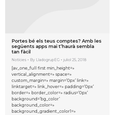
Portes bé els teus comptes? Amb les
següents apps mai t’haurà sembla
tan fàcil
Notícies
By
LladogrupEG
juliol 25, 2018
[av_one_full first min_height=»
vertical_alignment=» space=»
custom_margin=» margin=’0px’ link=»
linktarget=» link_hover=» padding=’0px’
border=» border_color=» radius=’0px’
background=’bg_color’
background_color=»
background_gradient_color1=»