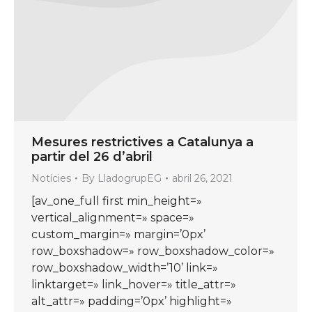
Mesures restrictives a Catalunya a
partir del 26 d’abril
Notícies
By
LladogrupEG
abril 26, 2021
[av_one_full first min_height=»
vertical_alignment=» space=»
custom_margin=» margin=’0px’
row_boxshadow=» row_boxshadow_color=»
row_boxshadow_width=’10’ link=»
linktarget=» link_hover=» title_attr=»
alt_attr=» padding=’0px’ highlight=»