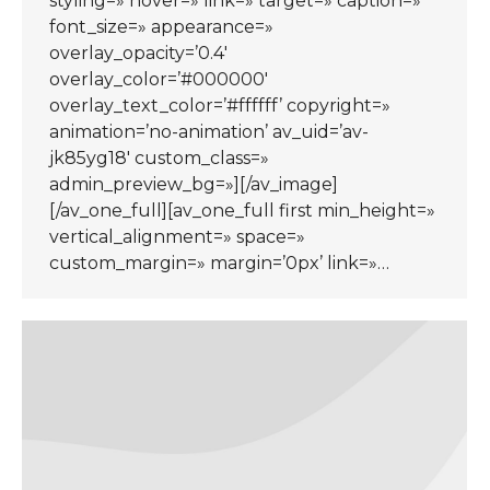
styling=» hover=» link=» target=» caption=»
font_size=» appearance=»
overlay_opacity=’0.4′
overlay_color=’#000000′
overlay_text_color=’#ffffff’ copyright=»
animation=’no-animation’ av_uid=’av-
jk85yg18′ custom_class=»
admin_preview_bg=»][/av_image]
[/av_one_full][av_one_full first min_height=»
vertical_alignment=» space=»
custom_margin=» margin=’0px’ link=»…