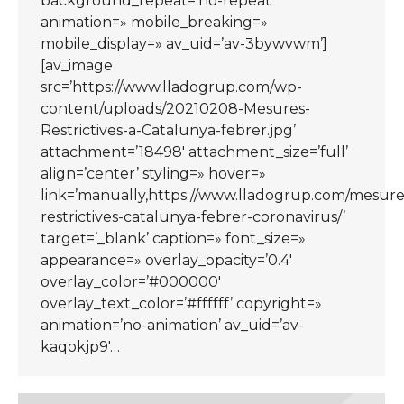
background_repeat=’no-repeat’
animation=» mobile_breaking=»
mobile_display=» av_uid=’av-3bywvwm’]
[av_image
src=’https://www.lladogrup.com/wp-
content/uploads/20210208-Mesures-
Restrictives-a-Catalunya-febrer.jpg’
attachment=’18498′ attachment_size=’full’
align=’center’ styling=» hover=»
link=’manually,https://www.lladogrup.com/mesure
restrictives-catalunya-febrer-coronavirus/’
target=’_blank’ caption=» font_size=»
appearance=» overlay_opacity=’0.4′
overlay_color=’#000000′
overlay_text_color=’#ffffff’ copyright=»
animation=’no-animation’ av_uid=’av-
kaqokjp9′…