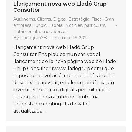
Llançament nova web Lladó Grup
Consultor
Autònoms
,
Clients
,
Digital
,
Estratègia
,
Fiscal
,
Gran
empresa
,
Jurídic
,
Laboral
,
Notícies
,
particulars
,
Patrimonial
,
pimes
,
Serveis
By
LladogrupSB
setembre 16, 2021
Llançament nova web Lladó Grup
Consultor Ens plau comunicar-vos el
llançament de la nova pàgina web de Lladó
Grup Consultor (www.lladogrup.com) que
suposa una evolució important atès que el
despatx ha apostat, en plena pandèmia, en
invertir en recursos digitals per millorar la
nostra presència a internet amb una
proposta de continguts de valor
actualitzada…