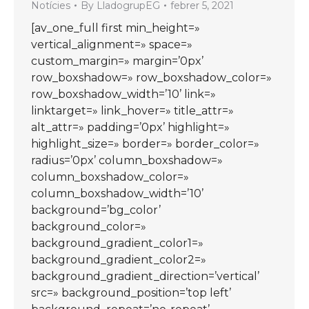
Notícies
By
LladogrupEG
febrer 5, 2021
[av_one_full first min_height=»
vertical_alignment=» space=»
custom_margin=» margin=’0px’
row_boxshadow=» row_boxshadow_color=»
row_boxshadow_width=’10’ link=»
linktarget=» link_hover=» title_attr=»
alt_attr=» padding=’0px’ highlight=»
highlight_size=» border=» border_color=»
radius=’0px’ column_boxshadow=»
column_boxshadow_color=»
column_boxshadow_width=’10’
background=’bg_color’
background_color=»
background_gradient_color1=»
background_gradient_color2=»
background_gradient_direction=’vertical’
src=» background_position=’top left’