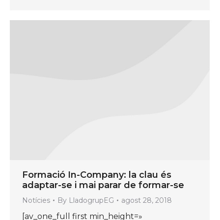
Formació In-Company: la clau és
adaptar-se i mai parar de formar-se
Notícies
By
LladogrupEG
agost 28, 2018
[av_one_full first min_height=»