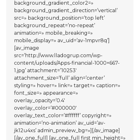
background_gradient_color2=»
background_gradient_direction=’vertical’
src=» background_position=’top left’
background_repeat=’no-repeat’
animation=» mobile_breaking=»
mobile_display=» av_uid=’av-1mpvr8q’]
[av_image
src=’http://www.lladogrup.com/wp-
content/uploads/Apps-financial-1000×667-
1.jpg’ attachment=’10253′
attachment_size=’full’ align=’center’
styling=» hover=» link=» target=» caption=»
font_size=» appearance=»
overlay_opacity=’0.4′
overlay_color=’#000000′
overlay_text_color=’#ffffff’ copyright=»
animation=’no-animation’ av_uid=’av-
jk12u4xs’ admin_preview_bg=»][/av_image]
[/av_one_full] [av_one_full first min_height=»