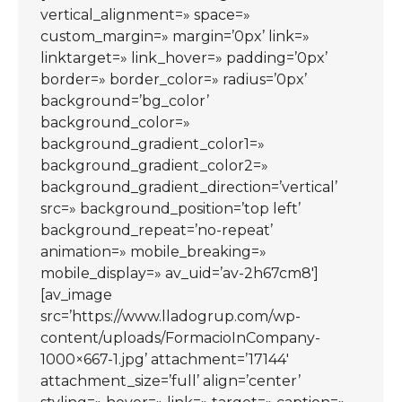
vertical_alignment=» space=»
custom_margin=» margin=’0px’ link=»
linktarget=» link_hover=» padding=’0px’
border=» border_color=» radius=’0px’
background=’bg_color’
background_color=»
background_gradient_color1=»
background_gradient_color2=»
background_gradient_direction=’vertical’
src=» background_position=’top left’
background_repeat=’no-repeat’
animation=» mobile_breaking=»
mobile_display=» av_uid=’av-2h67cm8′]
[av_image
src=’https://www.lladogrup.com/wp-
content/uploads/FormacioInCompany-
1000×667-1.jpg’ attachment=’17144′
attachment_size=’full’ align=’center’