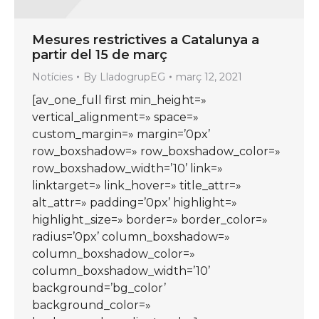
Mesures restrictives a Catalunya a
partir del 15 de març
Notícies
By
LladogrupEG
març 12, 2021
[av_one_full first min_height=»
vertical_alignment=» space=»
custom_margin=» margin=’0px’
row_boxshadow=» row_boxshadow_color=»
row_boxshadow_width=’10’ link=»
linktarget=» link_hover=» title_attr=»
alt_attr=» padding=’0px’ highlight=»
highlight_size=» border=» border_color=»
radius=’0px’ column_boxshadow=»
column_boxshadow_color=»
column_boxshadow_width=’10’
background=’bg_color’
background_color=»