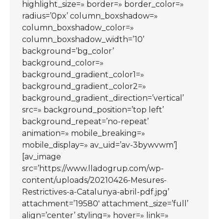
highlight_size=» border=» border_color=»
radius=’0px’ column_boxshadow=»
column_boxshadow_color=»
column_boxshadow_width=’10’
background=’bg_color’
background_color=»
background_gradient_color1=»
background_gradient_color2=»
background_gradient_direction=’vertical’
src=» background_position=’top left’
background_repeat=’no-repeat’
animation=» mobile_breaking=»
mobile_display=» av_uid=’av-3bywvwm’]
[av_image
src=’https://www.lladogrup.com/wp-
content/uploads/20210426-Mesures-
Restrictives-a-Catalunya-abril-pdf.jpg’
attachment=’19580′ attachment_size=’full’
align=’center’ styling=» hover=» link=»