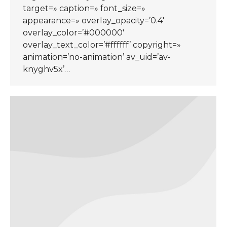
target=» caption=» font_size=»
appearance=» overlay_opacity=’0.4′
overlay_color=’#000000′
overlay_text_color=’#ffffff’ copyright=»
animation=’no-animation’ av_uid=’av-
knyghv5x’…