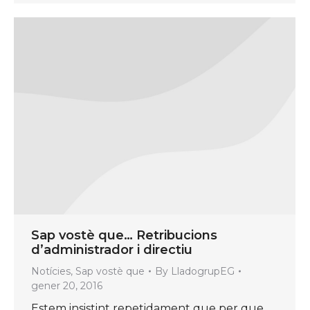
Sap vostè que… Retribucions
d’administrador i directiu
Notícies
,
Sap vostè que
By
LladogrupEG
gener 20, 2016
Estem insistint repetidament que per que