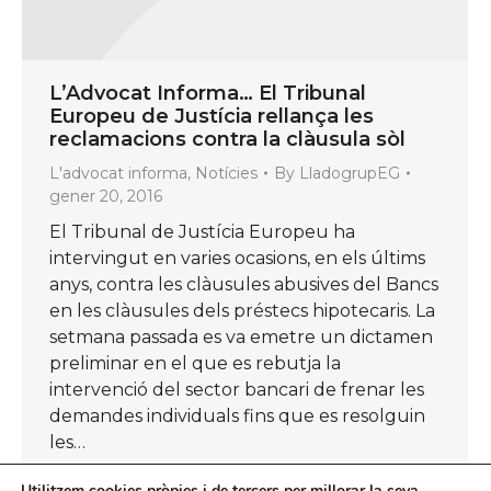
L’Advocat Informa… El Tribunal
Europeu de Justícia rellança les
reclamacions contra la clàusula sòl
L'advocat informa
,
Notícies
By
LladogrupEG
gener 20, 2016
El Tribunal de Justícia Europeu ha
intervingut en varies ocasions, en els últims
anys, contra les clàusules abusives del Bancs
en les clàusules dels préstecs hipotecaris. La
setmana passada es va emetre un dictamen
preliminar en el que es rebutja la
intervenció del sector bancari de frenar les
demandes individuals fins que es resolguin
les…
Utilitzem cookies pròpies i de tercers per millorar la seva