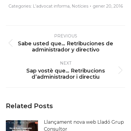
Categories:
L'advocat informa
,
Notícies
gener 20, 2016
Post
PREVIOUS
navigation
Sabe usted que… Retribuciones de
Previous
administrador y directivo
post:
NEXT
Sap vostè que… Retribucions
Next
d’administrador i directiu
post:
Related Posts
Llançament nova web Lladó Grup
Consultor