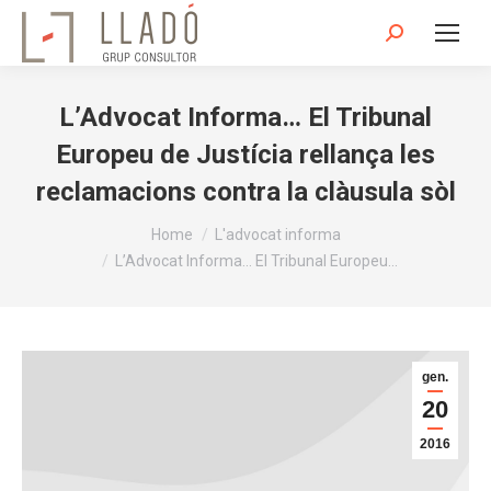
Search:
L’Advocat Informa… El Tribunal
Europeu de Justícia rellança les
reclamacions contra la clàusula sòl
You are here:
Home
L'advocat informa
L’Advocat Informa… El Tribunal Europeu…
gen.
20
2016