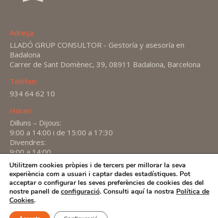
Adreça:
LLADÓ GRUP CONSULTOR - Gestoría y asesoría en
Badalona
Carrer de Sant Domènec, 39, 08911 Badalona, Barcelona
Telèfon:
934 64 62 10
Horari:
Dilluns – Dijous:
9:00 a 14:00 i de 15:00 a 17:30
Divendres:
9:00 a 14:00
Utilitzem cookies pròpies i de tercers per millorar la seva
Find us on:
experiència com a usuari i captar dades estadístiques. Pot
X
YouTube
Linkedin
acceptar o configurar les seves preferències de cookies des del
page
page
page
nostre panell de
configuració
. Consulti aquí la nostra
Política de
2026 -
Avís Legal
-
Política de privacitat
-
Política de
Cookies
.
opens
opens
opens
Cookies
in
in
in