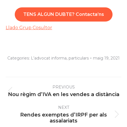
TENS ALGUN DUBTE? Contacta’ns
Llado Grup Cosultor
Categories:
L'advocat informa
,
particulars
maig 19, 2021
Post
PREVIOUS
navigation
Previous
Nou règim d’IVA en les vendes a distància
post:
NEXT
Rendes exemptes d’IRPF per als
Next
assalariats
post: