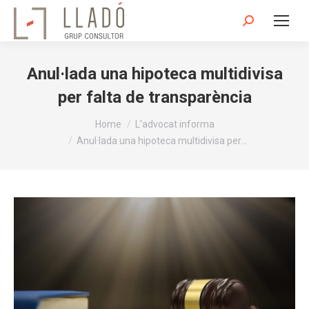
Search:
Anul·lada una hipoteca multidivisa
per falta de transparència
You are here:
Home
L'advocat informa
Anul·lada una hipoteca multidivisa per…