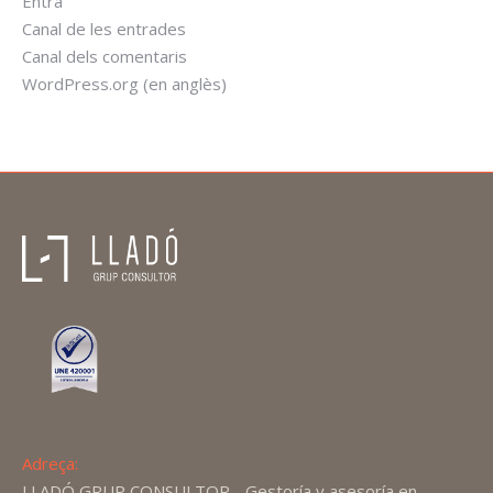
Entra
Canal de les entrades
Canal dels comentaris
WordPress.org (en anglès)
Adreça:
LLADÓ GRUP CONSULTOR - Gestoría y asesoría en