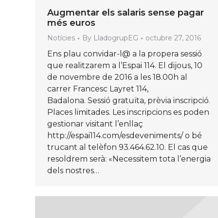
Augmentar els salaris sense pagar
més euros
Notícies
By
LladogrupEG
octubre 27, 2016
Ens plau convidar-l@ a la propera sessió
que realitzarem a l’Espai 114. El dijous, 10
de novembre de 2016 a les 18.00h al
carrer Francesc Layret 114,
Badalona. Sessió gratuïta, prèvia inscripció.
Places limitades. Les inscripcions es poden
gestionar visitant l’enllaç
http://espai114.com/esdeveniments/ o bé
trucant al telèfon 93.464.62.10. El cas que
resoldrem serà: «Necessitem tota l’energia
dels nostres…