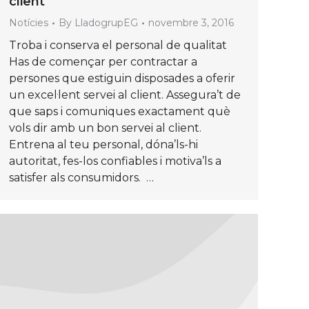
client
Notícies
By
LladogrupEG
novembre 3, 2016
Troba i conserva el personal de qualitat
Has de començar per contractar a
persones que estiguin disposades a oferir
un excel·lent servei al client. Assegura’t de
que saps i comuniques exactament què
vols dir amb un bon servei al client.
Entrena al teu personal, dóna’ls-hi
autoritat, fes-los confiables i motiva’ls a
satisfer als consumidors. …