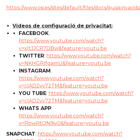
https://www.osi.es/sites/default/files/docs/guiaprivac
Vídeos de configuració de privacitat:
FACEBOOK
:
https://www.youtube.com/watch?
v=xItJJCR7DBw&feature=youtu.be
TWITTER
:
https://www.youtube.com/watch?
v=NKHGRIfgamU&feature=youtu.be
INSTAGRAM
:
https://www.youtube.com/watch?
v=cIAD2vv72TM&feature=youtu.be
YOU TUBE
:
https://www.youtube.com/watch?
v=cIAD2vv72TM&feature=youtu.be
WHATS APP
:
https://www.youtube.com/watch?
v=RpwRtQN9iv0&feature=youtu.be
SNAPCHAT
:
https://www.youtube.com/watch?