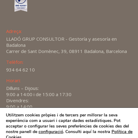
Adreça:
LLADÓ GRUP CONSULTOR - Gestoría y asesoría en
Badalona
Carrer de Sant Domènec, 39, 08911 Badalona, Barcelona
Telèfon:
934 64 62 10
Horari:
Dilluns – Dijous:
9:00 a 14:00 i de 15:00 a 17:30
Divendres:
9:00 a 14:00
Utilitzem cookies pròpies i de tercers per millorar la seva
Find us on:
experiència com a usuari i captar dades estadístiques. Pot
X
YouTube
Linkedin
acceptar o configurar les seves preferències de cookies des del
page
page
page
nostre panell de
configuració
. Consulti aquí la nostra
Política de
2026 -
Avís Legal
-
Política de privacitat
-
Política de
Cookies
.