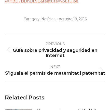
v=H8D7BDnDL9E&feature=youtu.be
Category:
Notícies
octubre 19, 2016
Post
PREVIOUS
navigation
Guía sobre privacidad y seguridad en
Previous
Internet
post:
NEXT
Next
S’iguala el permís de maternitat i paternitat
post:
Related Posts