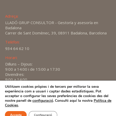
Adreça:
LLADÓ GRUP CONSULTOR - Gestoría y asesoría en
Badalona
Carrer de Sant Domènec, 39, 08911 Badalona, Barcelona
Telèfon:
934 64 62 10
Horari:
Dilluns – Dijous:
9:00 a 14:00 i de 15:00 a 17:30
Divendres:
9:00 a 14:00
Utilitzem cookies pròpies i de tercers per millorar la seva
Find us on:
experiència com a usuari i captar dades estadístiques. Pot
X
YouTube
Linkedin
acceptar o configurar les seves preferències de cookies des del
page
page
page
nostre panell de
configuració
. Consulti aquí la nostra
Política de
2026 -
Avís Legal
-
Política de privacitat
-
Política de
Cookies
.
opens
opens
opens
Cookies
in
in
in
Accepta
Configuració