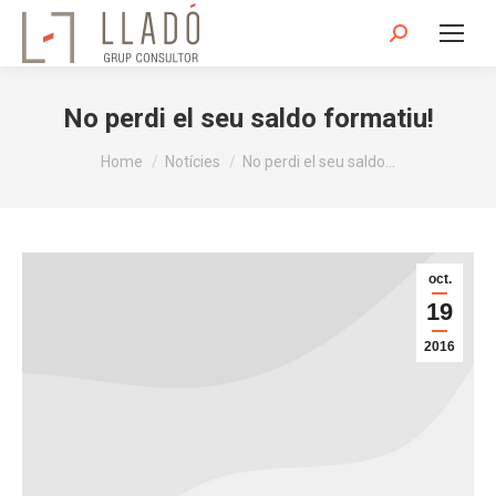
Search:
No perdi el seu saldo formatiu!
You are here:
Home
Notícies
No perdi el seu saldo…
oct.
19
2016