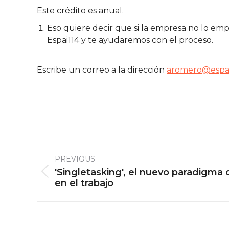
Este crédito es anual.
Eso quiere decir que si la empresa no lo emp
Espai114 y te ayudaremos con el proceso.
Escribe un correo a la dirección
aromero@espai
Post
PREVIOUS
navigation
'Singletasking', el nuevo paradigma 
Previous
en el trabajo
post: