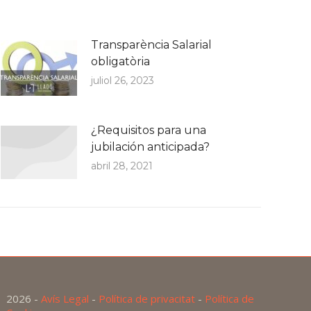
Transparència Salarial
obligatòria
juliol 26, 2023
¿Requisitos para una
jubilación anticipada?
abril 28, 2021
2026 -
Avís Legal
-
Política de privacitat
-
Política de