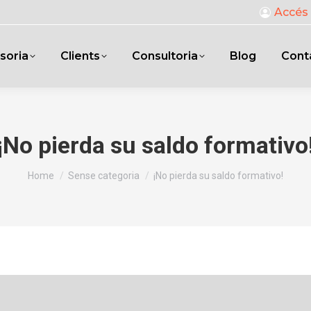
Accés 
soria
Clients
Consultoria
Blog
Cont
¡No pierda su saldo formativo
You are here:
Home
Sense categoria
¡No pierda su saldo formativo!