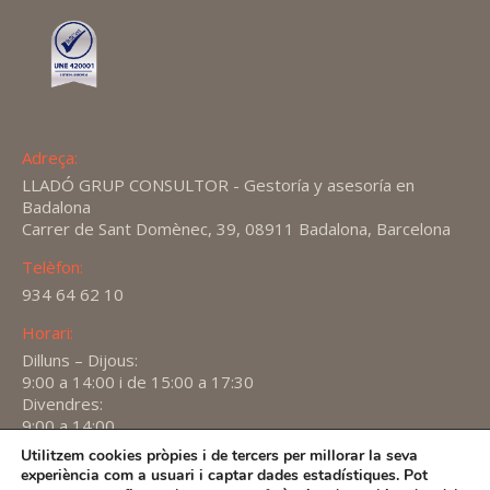
Adreça:
LLADÓ GRUP CONSULTOR - Gestoría y asesoría en
Badalona
Carrer de Sant Domènec, 39, 08911 Badalona, Barcelona
Telèfon:
934 64 62 10
Horari:
Dilluns – Dijous:
9:00 a 14:00 i de 15:00 a 17:30
Divendres:
9:00 a 14:00
Utilitzem cookies pròpies i de tercers per millorar la seva
Find us on:
experiència com a usuari i captar dades estadístiques. Pot
X
YouTube
Linkedin