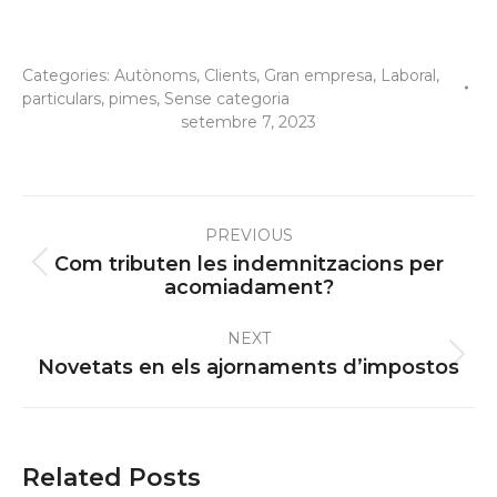
Categories:
Autònoms
,
Clients
,
Gran empresa
,
Laboral
,
particulars
,
pimes
,
Sense categoria
setembre 7, 2023
Post
PREVIOUS
navigation
Com tributen les indemnitzacions per
Previous
acomiadament?
post:
NEXT
Next
Novetats en els ajornaments d’impostos
post:
Related Posts