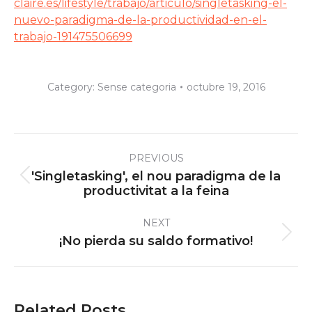
claire.es/lifestyle/trabajo/articulo/singletasking-el-
nuevo-paradigma-de-la-productividad-en-el-
trabajo-191475506699
Category:
Sense categoria
octubre 19, 2016
Post
PREVIOUS
navigation
'Singletasking', el nou paradigma de la
Previous
productivitat a la feina
post:
NEXT
Next
¡No pierda su saldo formativo!
post:
Related Posts