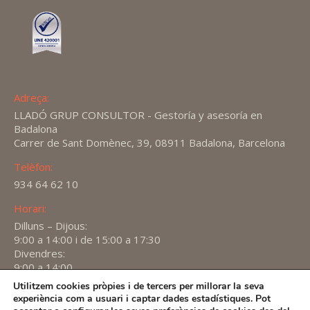
Adreça:
LLADÓ GRUP CONSULTOR - Gestoría y asesoría en
Badalona
Carrer de Sant Domènec, 39, 08911 Badalona, Barcelona
Telèfon:
934 64 62 10
Horari:
Dilluns – Dijous:
9:00 a 14:00 i de 15:00 a 17:30
Divendres:
9:00 a 14:00
Utilitzem cookies pròpies i de tercers per millorar la seva
Find us on:
experiència com a usuari i captar dades estadístiques. Pot
X
YouTube
Linkedin