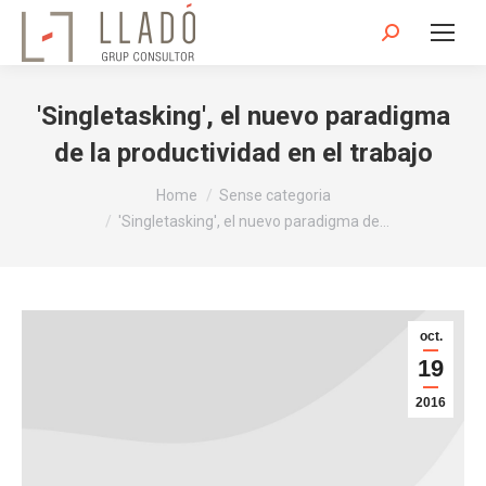
Search:
'Singletasking', el nuevo paradigma
de la productividad en el trabajo
You are here:
Home
Sense categoria
'Singletasking', el nuevo paradigma de…
oct.
19
2016