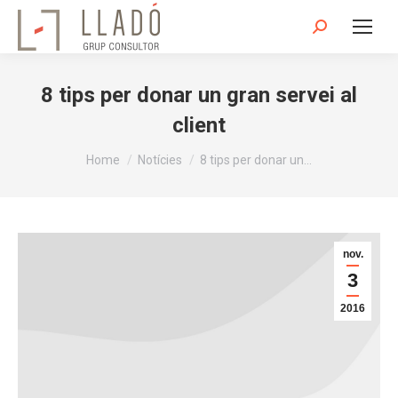
Search:
8 tips per donar un gran servei al
client
You are here:
Home
Notícies
8 tips per donar un…
nov.
3
2016