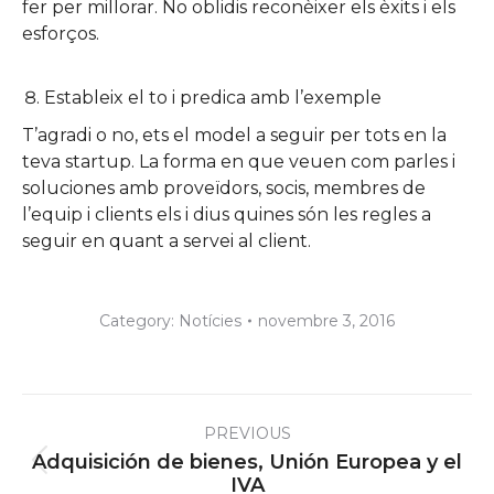
fer per millorar. No oblidis reconèixer els èxits i els
esforços.
Estableix el to i predica amb l’exemple
T’agradi o no, ets el model a seguir per tots en la
teva startup. La forma en que veuen com parles i
soluciones amb proveïdors, socis, membres de
l’equip i clients els i dius quines són les regles a
seguir en quant a servei al client.
Category:
Notícies
novembre 3, 2016
Post
PREVIOUS
navigation
Adquisición de bienes, Unión Europea y el
Previous
IVA