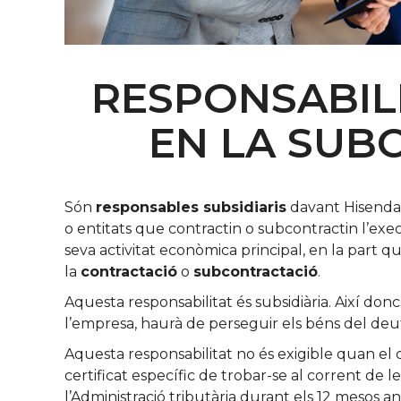
RESPONSABILI
EN LA SUB
Són
responsables subsidiaris
davant Hisenda
o entitats que contractin o subcontractin l’exec
seva activitat econòmica principal, en la part q
la
contractació
o
subcontractació
.
Aquesta responsabilitat és subsidiària. Així do
l’empresa, haurà de perseguir els béns del deutor
Aquesta responsabilitat no és exigible quan el 
certificat específic de trobar-se al corrent de 
l’Administració tributària durant els 12 mesos 