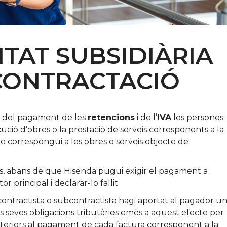
TAT SUBSIDIÀRIA
CONTRACTACIÓ
 del pagament de les
retencions
i de l’
IVA
les persones
ució d’obres o la prestació de serveis corresponents a la
ue correspongui a les obres o serveis objecte de
ncs, abans de que Hisenda pugui exigir el pagament a
 principal i declarar-lo fallit.
contractista o subcontractista hagi aportat al pagador u
les seves obligacions tributàries emès a aquest efecte per
anteriors al pagament de cada factura corresponent a la