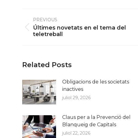
Post
PREVIOUS
navigation
Últimes novetats en el tema del
Previous
teletreball
post:
Related Posts
Obligacions de les societats
inactives
juliol 29, 2026
Claus per a la Prevenció del
Blanqueig de Capitals
juliol 22, 2026