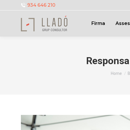
934 646 210
Firma
Asses
Responsab
You are 
Home
B