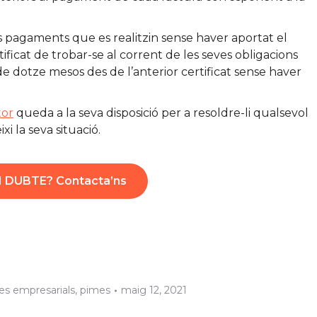
ls pagaments que es realitzin sense haver aportat el
ificat de trobar-se al corrent de les seves obligacions
de dotze mesos des de l’anterior certificat sense haver
tor
queda a la seva disposició per a resoldre-li qualsevol
i la seva situació.
 DUBTE? Contacta’ns
es empresarials
,
pimes
maig 12, 2021