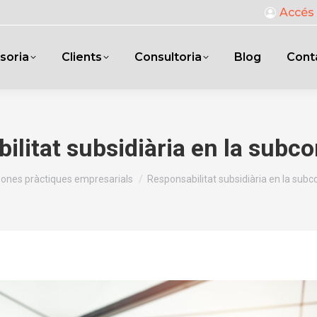
Accés 
soria
Clients
Consultoria
Blog
Cont
ilitat subsidiària en la subco
here:
ones pràctiques empresarials
Responsabilitat subsidiària en la subc