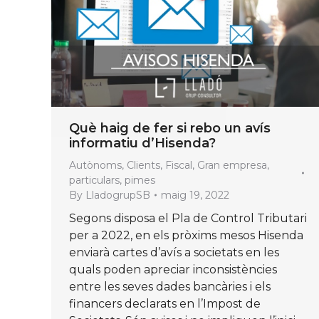
Què haig de fer si rebo un avís
informatiu d’Hisenda?
Autònoms
,
Clients
,
Fiscal
,
Gran empresa
,
particulars
,
pimes
By
LladogrupSB
maig 19, 2022
Segons disposa el Pla de Control Tributari
per a 2022, en els pròxims mesos Hisenda
enviarà cartes d’avís a societats en les
quals poden apreciar inconsistències
entre les seves dades bancàries i els
financers declarats en l’Impost de