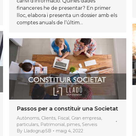
canvi d’informació. Quines dades
financeres he de presentar? En primer
lloc, elabora i presenta un dossier amb els
comptes anuals de l’últim…
Passos per a constituir una Societat
Autònoms
,
Clients
,
Fiscal
,
Gran empresa
,
particulars
,
Patrimonial
,
pimes
,
Serveis
By
LladogrupSB
maig 4, 2022