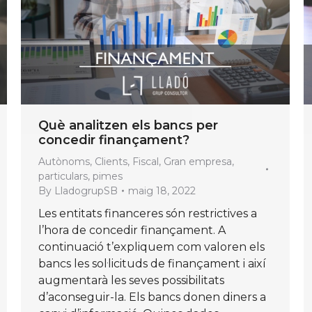
Què analitzen els bancs per
concedir finançament?
Autònoms
,
Clients
,
Fiscal
,
Gran empresa
,
particulars
,
pimes
By
LladogrupSB
maig 18, 2022
Les entitats financeres són restrictives a
l’hora de concedir finançament. A
continuació t’expliquem com valoren els
bancs les sol·licituds de finançament i així
augmentarà les seves possibilitats
d’aconseguir-la. Els bancs donen diners a