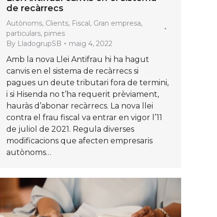
de recàrrecs
Autònoms
,
Clients
,
Fiscal
,
Gran empresa
,
particulars
,
pimes
By
LladogrupSB
maig 4, 2022
Amb la nova Llei Antifrau hi ha hagut
canvis en el sistema de recàrrecs si
pagues un deute tributari fora de termini,
i si Hisenda no t’ha requerit prèviament,
hauràs d’abonar recàrrecs. La nova llei
contra el frau fiscal va entrar en vigor l’11
de juliol de 2021. Regula diverses
modificacions que afecten empresaris
autònoms…