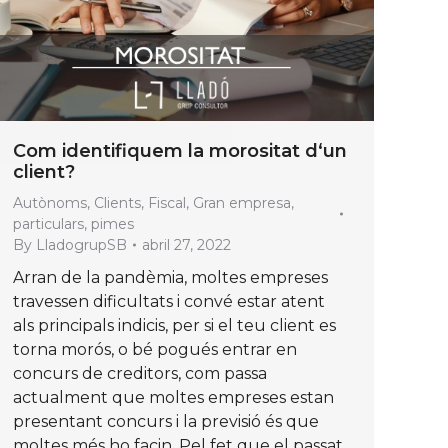
Com identifiquem la morositat d‘un
client?
Autònoms
,
Clients
,
Fiscal
,
Gran empresa
,
particulars
,
pimes
By
LladogrupSB
abril 27, 2022
Arran de la pandèmia, moltes empreses
travessen dificultats i convé estar atent
als principals indicis, per si el teu client es
torna morós, o bé pogués entrar en
concurs de creditors, com passa
actualment que moltes empreses estan
presentant concurs i la previsió és que
moltes més ho facin. Pel fet que el passat