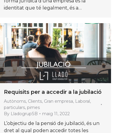
forma jurídica d’una empresa és la
identitat que té legalment, és a…
Requisits per a accedir a la jubilació
Autònoms
,
Clients
,
Gran empresa
,
Laboral
,
particulars
,
pimes
By
LladogrupSB
maig 11, 2022
L’objectiu de la pensió de jubilació, és un
dret al qual poden accedir totes les