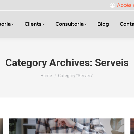
Accés 
oria
Clients
Consultoria
Blog
Cont
Category Archives:
Serveis
You are here:
Home
Category "Serveis"