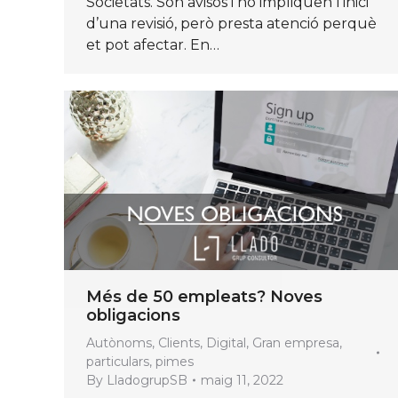
Societats. Són avisos i no impliquen l’inici
d’una revisió, però presta atenció perquè
et pot afectar. En…
Més de 50 empleats? Noves
obligacions
Autònoms
,
Clients
,
Digital
,
Gran empresa
,
particulars
,
pimes
By
LladogrupSB
maig 11, 2022