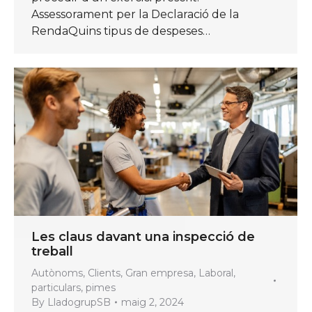
Assessorament per la Declaració de la
RendaQuins tipus de despeses…
Les claus davant una inspecció de
treball
Autònoms
,
Clients
,
Gran empresa
,
Laboral
,
particulars
,
pimes
By
LladogrupSB
maig 2, 2024