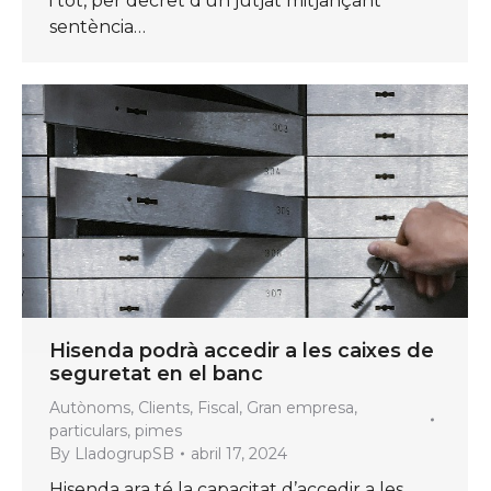
i tot, per decret d’un jutjat mitjançant
sentència…
Hisenda podrà accedir a les caixes de
seguretat en el banc
Autònoms
,
Clients
,
Fiscal
,
Gran empresa
,
particulars
,
pimes
By
LladogrupSB
abril 17, 2024
Hisenda ara té la capacitat d’accedir a les