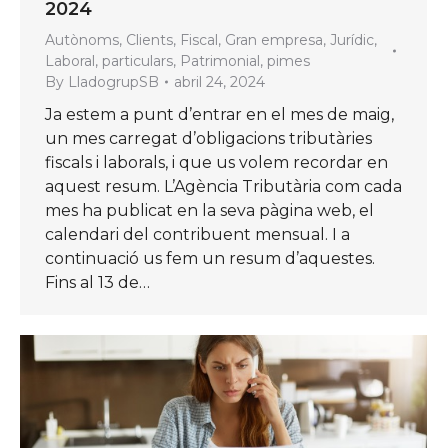
2024
Autònoms
,
Clients
,
Fiscal
,
Gran empresa
,
Jurídic
,
Laboral
,
particulars
,
Patrimonial
,
pimes
By
LladogrupSB
abril 24, 2024
Ja estem a punt d’entrar en el mes de maig,
un mes carregat d’obligacions tributàries
fiscals i laborals, i que us volem recordar en
aquest resum. L’Agència Tributària com cada
mes ha publicat en la seva pàgina web, el
calendari del contribuent mensual. I a
continuació us fem un resum d’aquestes.
Fins al 13 de…