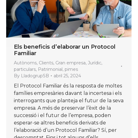
Els beneficis d’elaborar un Protocol
Familiar
Autònoms
,
Clients
,
Gran empresa
,
Jurídic
,
particulars
,
Patrimonial
,
pimes
By
LladogrupSB
abril 25, 2024
El Protocol Familiar és la resposta de moltes
famílies empresàries davant la incertesa i els
interrogants que planteja el futur de la seva
empresa. A més de preservar l’èxit de la
successió i el futur de l’empresa, poden
esperar-se altres beneficis derivats de
l’elaboració d’un Protocol Familiar? Sí, per
descomptat. Fins i tot alguns d’ells…