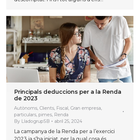
Principals deduccions per a la Renda
de 2023
Autònoms
,
Clients
,
Fiscal
,
Gran empresa
,
particulars
,
pimes
,
Renda
By
LladogrupSB
abril 25, 2024
La campanya de la Renda per a l’exercici
2023 ja s’ha iniciat, per la qual cosa és