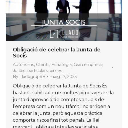
Obligació de celebrar la Junta de
Socis
Autònoms
,
Clients
,
Estratègia
,
Gran empresa
,
Jurídic
,
particulars
,
pimes
By
LladogrupSB
maig 17, 2023
Obligació de celebrar la Junta de Socis És
bastant habitual que moltes pimes veuen la
junta d’aprovació de comptes anuals de
l’empresa com un nou tràmit i no arriben a
celebrar la junta, però aquesta pràctica
comporta riscos fins i tot penals. La llei
mercantil obliga a totes les societats a