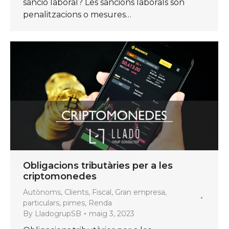
sanció laboral? Les sancions laborals són
penalitzacions o mesures…
Obligacions tributàries per a les
criptomonedes
Autònoms
,
Clients
,
Fiscal
,
Gran empresa
,
particulars
,
pimes
,
Renda
By
LladogrupSB
maig 3, 2023