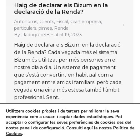
Haig de declarar els Bizum en la
declaració de la Renda?
Autònoms
,
Clients
,
Fiscal
,
Gran empresa
,
particulars
,
pimes
,
Renda
By
LladogrupSB
abril 19, 2023
Haig de declarar els Bizum en la declaració
de la Renda? Cada vegada més el sistema
Bizum és utilitzat per més persones en el
nostre dia a dia. Un sistema de pagament
que s’està convertint en habitual com a
pagament entre amics i familiars, però cada
vegada una eina més estesa també l’àmbit
professional. Sent…
Utilitzem cookies pròpies i de tercers per millorar la seva
experiència com a usuari i captar dades estadístiques. Pot
acceptar o configurar les seves preferències de cookies des del
nostre panell de
configuració
. Consulti aquí la nostra
Política de
←
1
…
32
33
34
35
36
…
Cookies
.
58
→