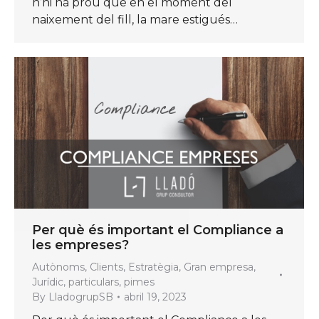
n’hi ha prou que en el moment del
naixement del fill, la mare estigués…
Per què és important el Compliance a
les empreses?
Autònoms
,
Clients
,
Estratègia
,
Gran empresa
,
Jurídic
,
particulars
,
pimes
By
LladogrupSB
abril 19, 2023