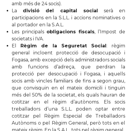
amb més de 24 socis).
La
divisió del capital social
serà en
participacions en la S.L.L. i accions nominatives o
al portador en la S.A.L.
Les principals
obligacions fiscals
, l’Impost de
societats i IVA.
El
Règim de la Seguretat Social
: règim
general incloent protecció de desocupació i
Fogasa, amb excepció dels administradors socials
amb funcions d’adreça, que perdran la
protecció per desocupació i Fogasa, i aquells
socis amb vincles familiars de fins a segon grau,
que convisquin en el mateix domicili i tinguin
més del 50% de la societat, els quals hauran de
cotitzar en el règim d’autònoms. Els socis
treballadors d’una S.L.L. poden optar entre
cotitzar pel Règim Especial de Treballadors
Autònoms o pel Règim General, però tots en el
mateix règim. En la S.A.L., tots pel règim general.