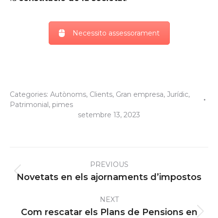
Necessito assessorament
Categories:
Autònoms
,
Clients
,
Gran empresa
,
Jurídic
,
Patrimonial
,
pimes
setembre 13, 2023
Post
PREVIOUS
navigation
Previous
Novetats en els ajornaments d’impostos
post:
NEXT
Com rescatar els Plans de Pensions en
Next