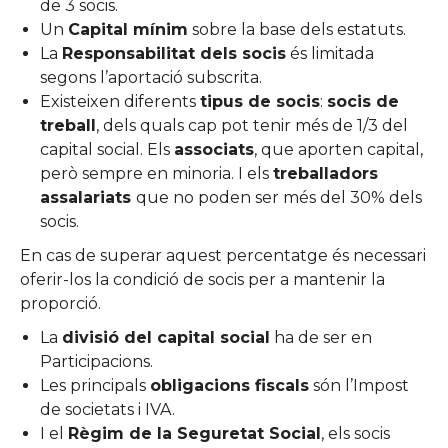
de 3 socis.
Un
Capital mínim
sobre la base dels estatuts.
La
Responsabilitat dels socis
és limitada
segons l’aportació subscrita.
Existeixen diferents
tipus de socis
:
socis de
treball
, dels quals cap pot tenir més de 1/3 del
capital social. Els
associats
, que aporten capital,
però sempre en minoria. I els
treballadors
assalariats
que no poden ser més del 30% dels
socis.
En cas de superar aquest percentatge és necessari
oferir-los la condició de socis per a mantenir la
proporció.
La
divisió del capital social
ha de ser en
Participacions.
Les principals
obligacions fiscals
són l’Impost
de societats i IVA.
I el
Règim de la Seguretat Social
, els socis