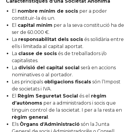
Característiques d’una Societat Anònima
El
nombre mínim de socis
per a poder
constituir-la és un.
El
capital mínim
per a la seva constitució ha de
ser de 60.000 €.
La
responsabilitat dels socis
és solidària entre
ells i limitada al capital aportat.
La
classe de socis
és de treballadors i/o
capitalistes.
La
divisió del capital social
serà en accions
nominatives o al portador.
Les principals
obligacions fiscals
són l’Impost
de societats i IVA.
El
Règim Seguretat Social
és el
règim
d’autònoms
per a administradors i socis que
tinguin control de la societat. I per a la resta en
règim general
.
Els
Òrgans d’Administració
són la Junta
General de socis i Administrador/és o Consell