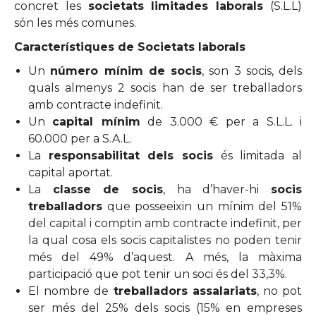
concret les
societats limitades laborals
(S.L.L)
són les més comunes.
Característiques de Societats laborals
Un
número mínim de socis
, son 3 socis, dels
quals almenys 2 socis han de ser treballadors
amb contracte indefinit.
Un
capital mínim
de 3.000 € per a S.L.L. i
60.000 per a S.A.L.
La
responsabilitat dels socis
és limitada al
capital aportat.
La
classe de socis
, ha d’haver-hi
socis
treballadors
que posseeixin un mínim del 51%
del capital i comptin amb contracte indefinit, per
la qual cosa els socis capitalistes no poden tenir
més del 49% d’aquest. A més, la màxima
participació que pot tenir un soci és del 33,3%.
El nombre de
treballadors assalariats
, no pot
ser més del 25% dels socis (15% en empreses