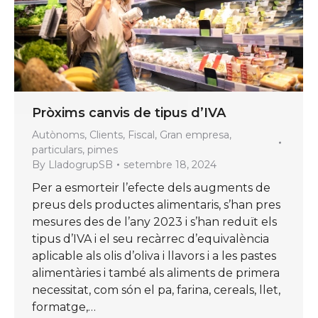
Pròxims canvis de tipus d’IVA
Autònoms
,
Clients
,
Fiscal
,
Gran empresa
,
particulars
,
pimes
By
LladogrupSB
setembre 18, 2024
Per a esmorteir l’efecte dels augments de
preus dels productes alimentaris, s’han pres
mesures des de l’any 2023 i s’han reduït els
tipus d’IVA i el seu recàrrec d’equivalència
aplicable als olis d’oliva i llavors i a les pastes
alimentàries i també als aliments de primera
necessitat, com són el pa, farina, cereals, llet,
formatge,…