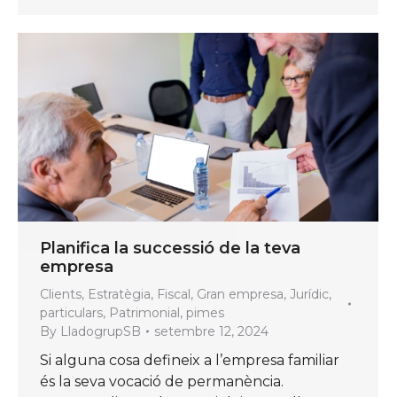
Planifica la successió de la teva
empresa
Clients
,
Estratègia
,
Fiscal
,
Gran empresa
,
Jurídic
,
particulars
,
Patrimonial
,
pimes
By
LladogrupSB
setembre 12, 2024
Si alguna cosa defineix a l’empresa familiar
és la seva vocació de permanència.