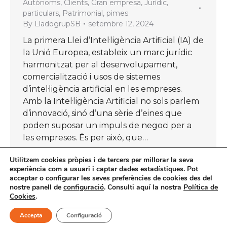
Autònoms
,
Clients
,
Gran empresa
,
Jurídic
,
particulars
,
Patrimonial
,
pimes
By
LladogrupSB
setembre 12, 2024
La primera Llei d’Intel·ligència Artificial (IA) de
la Unió Europea, estableix un marc jurídic
harmonitzat per al desenvolupament,
comercialització i usos de sistemes
d’intel·ligència artificial en les empreses.
Amb la Intel·ligència Artificial no sols parlem
d’innovació, sinó d’una sèrie d’eines que
poden suposar un impuls de negoci per a
les empreses. És per això, que…
Utilitzem cookies pròpies i de tercers per millorar la seva
experiència com a usuari i captar dades estadístiques. Pot
acceptar o configurar les seves preferències de cookies des del
nostre panell de
configuració
. Consulti aquí la nostra
Política de
←
1
…
18
19
20
21
22
…
Cookies
.
58
→
Accepta
Configuració