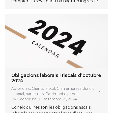
complert la seva part i ha hagut d’ingressar…
Obligacions laborals i fiscals d’octubre
2024
Autònoms
,
Clients
,
Fiscal
,
Gran empresa
,
Jurídic
,
Laboral
,
particulars
,
Patrimonial
,
pimes
By
LladogrupSB
setembre 25, 2024
Coneix quines són les obligacions fiscals i