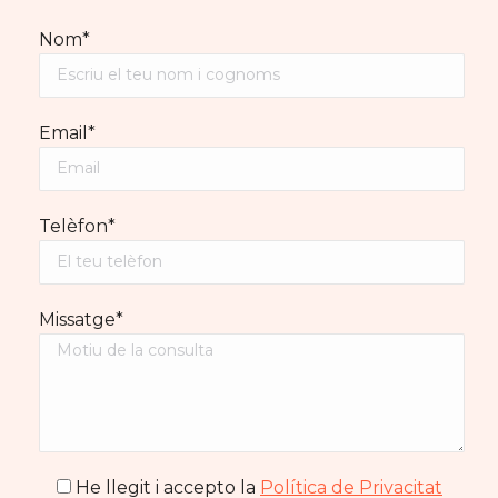
Nom*
Email*
Telèfon*
Missatge*
He llegit i accepto la
Política de Privacitat