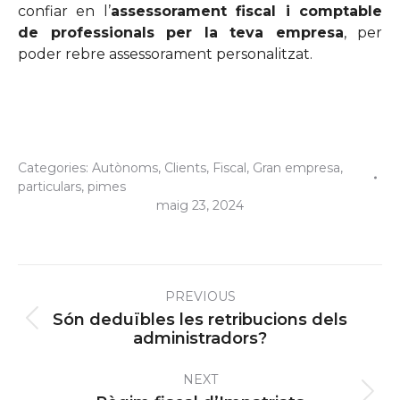
confiar en l’
assessorament fiscal i comptable
de professionals per la teva empresa
, per
poder rebre assessorament personalitzat.
Categories:
Autònoms
,
Clients
,
Fiscal
,
Gran empresa
,
particulars
,
pimes
maig 23, 2024
Post
PREVIOUS
navigation
Són deduïbles les retribucions dels
Previous
administradors?
post:
NEXT