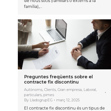
de nous socis (familiars o externs a la
família),…
Preguntes freqüents sobre el
contracte fix discontinu
Autònoms
,
Clients
,
Gran empresa
,
Laboral
,
particulars
,
pimes
By
LladogrupEG
març 12, 2025
El contracte fix discontinu és un tipus de