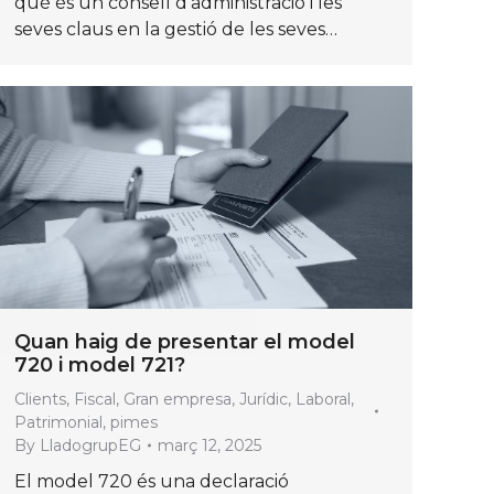
què és un consell d’administració i les
seves claus en la gestió de les seves…
Quan haig de presentar el model
720 i model 721?
Clients
,
Fiscal
,
Gran empresa
,
Jurídic
,
Laboral
,
Patrimonial
,
pimes
By
LladogrupEG
març 12, 2025
El model 720 és una declaració