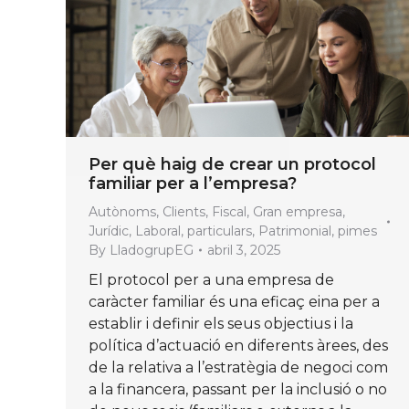
Per què haig de crear un protocol
familiar per a l’empresa?
Autònoms
,
Clients
,
Fiscal
,
Gran empresa
,
Jurídic
,
Laboral
,
particulars
,
Patrimonial
,
pimes
By
LladogrupEG
abril 3, 2025
El protocol per a una empresa de
caràcter familiar és una eficaç eina per a
establir i definir els seus objectius i la
política d’actuació en diferents àrees, des
de la relativa a l’estratègia de negoci com
a la financera, passant per la inclusió o no