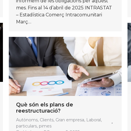
informem de les obligacions per aquest
mes. Fins al 14 d’abril de 2025 INTRASTAT
– Estadística Comerç Intracomunitari
Març…
Què són els plans de
reestructuració?
Autònoms
,
Clients
,
Gran empresa
,
Laboral
,
particulars
,
pimes