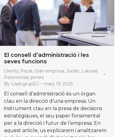
El consell d’administració i les
seves funcions
Clients
,
Fiscal
,
Gran empresa
,
Jurídic
,
Laboral
,
Patrimonial
,
pimes
By
LladogrupEG
març 19, 2025
El consell d’administració és un òrgan
clau en la direcció d’una empresa. Un
instrument clau en la presa de decisions
estratègiques, el seu paper fonamental
per a la direcció i futur de l’empresa. En
aquest article, us explicarem i analitzarem