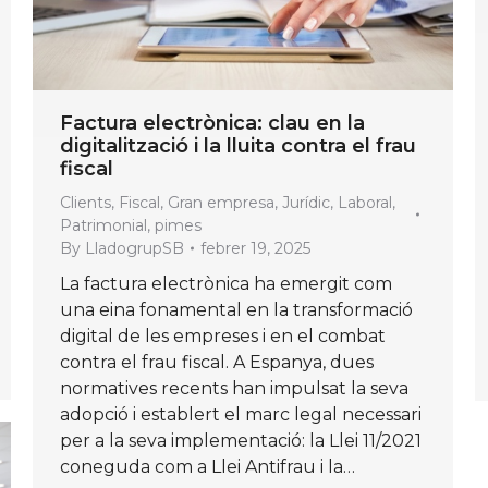
Factura electrònica: clau en la
digitalització i la lluita contra el frau
fiscal
Clients
,
Fiscal
,
Gran empresa
,
Jurídic
,
Laboral
,
Patrimonial
,
pimes
By
LladogrupSB
febrer 19, 2025
La factura electrònica ha emergit com
una eina fonamental en la transformació
digital de les empreses i en el combat
contra el frau fiscal. A Espanya, dues
normatives recents han impulsat la seva
adopció i establert el marc legal necessari
per a la seva implementació: la Llei 11/2021
coneguda com a Llei Antifrau i la…