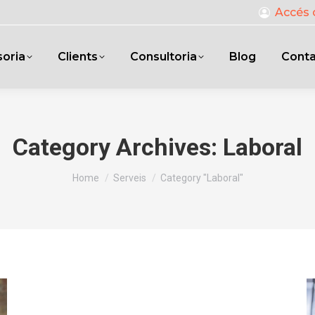
Accés 
oria
Clients
Consultoria
Blog
Cont
Category Archives:
Laboral
You are here:
Home
Serveis
Category "Laboral"