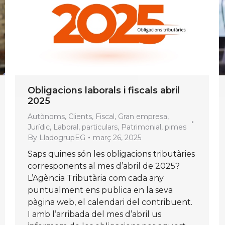
Obligacions laborals i fiscals abril
2025
Autònoms
,
Clients
,
Fiscal
,
Gran empresa
,
Jurídic
,
Laboral
,
particulars
,
Patrimonial
,
pimes
By
LladogrupEG
març 26, 2025
Saps quines són les obligacions tributàries
corresponents al mes d’abril de 2025?
L’Agència Tributària com cada any
puntualment ens publica en la seva
pàgina web, el calendari del contribuent.
I amb l’arribada del mes d’abril us