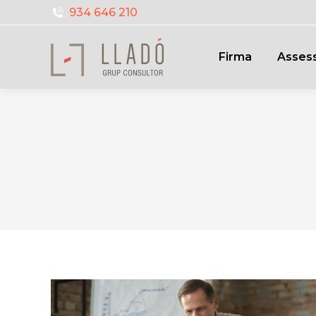
934 646 210
Firma
Assess