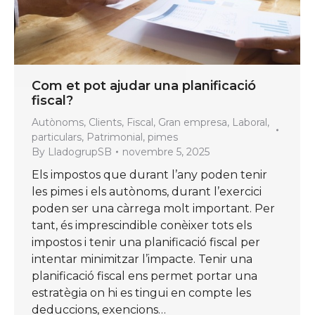
Com et pot ajudar una planificació
fiscal?
Autònoms
,
Clients
,
Fiscal
,
Gran empresa
,
Laboral
,
particulars
,
Patrimonial
,
pimes
By
LladogrupSB
novembre 5, 2025
Els impostos que durant l’any poden tenir
les pimes i els autònoms, durant l’exercici
poden ser una càrrega molt important. Per
tant, és imprescindible conèixer tots els
impostos i tenir una planificació fiscal per
intentar minimitzar l’impacte. Tenir una
planificació fiscal ens permet portar una
estratègia on hi es tingui en compte les
deduccions, exencions…