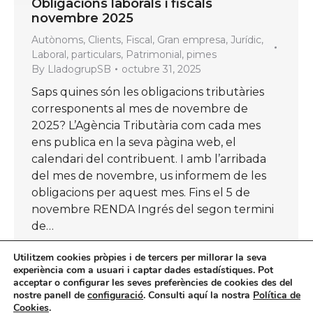
Obligacions laborals i fiscals
novembre 2025
Autònoms
,
Clients
,
Fiscal
,
Gran empresa
,
Jurídic
,
Laboral
,
particulars
,
Patrimonial
,
pimes
By
LladogrupSB
octubre 31, 2025
Saps quines són les obligacions tributàries
corresponents al mes de novembre de
2025? L’Agència Tributària com cada mes
ens publica en la seva pàgina web, el
calendari del contribuent. I amb l’arribada
del mes de novembre, us informem de les
obligacions per aquest mes. Fins el 5 de
novembre RENDA Ingrés del segon termini
de…
Utilitzem cookies pròpies i de tercers per millorar la seva
experiència com a usuari i captar dades estadístiques. Pot
acceptar o configurar les seves preferències de cookies des del
nostre panell de
configuració
. Consulti aquí la nostra
Política de
←
1
…
3
4
5
6
7
…
23
Cookies
.