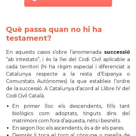
Què passa quan no hi ha
testament?
En aquests casos s’obre l’anomenada
successió
“ab intestato”, i és la llei del Codi Civil aplicable a
cada territori (hi ha règim especial i diferenciat a
Catalunya respecte a la resta d’Espanya o
Comunitats Autònomes) la que estableix l’ordre
de la successió. A Catalunya d’acord al Llibre IV del
Codi Civil Català.
En primer lloc els descendents, fills tant
biològics com adoptats, tinguts dins del
matrimoni com fora d’aquesta, néts i besnéts.
En segon lloc els ascendents, és a dir els pares.
Després li toca el torn al cònjuge o parella de