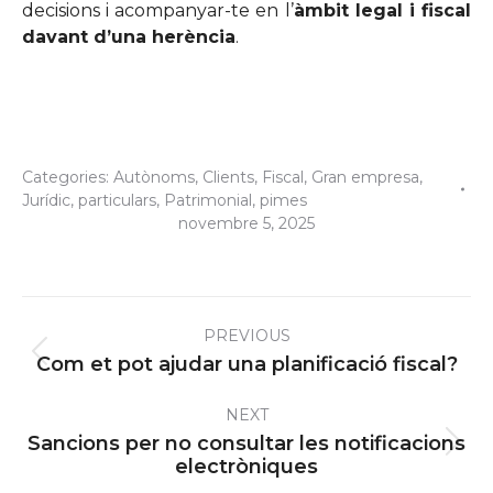
decisions i acompanyar-te en l’
àmbit legal i fiscal
davant d’una herència
.
Categories:
Autònoms
,
Clients
,
Fiscal
,
Gran empresa
,
Jurídic
,
particulars
,
Patrimonial
,
pimes
novembre 5, 2025
Post
PREVIOUS
navigation
Previous
Com et pot ajudar una planificació fiscal?
post:
NEXT
Sancions per no consultar les notificacions
Next
electròniques
post: