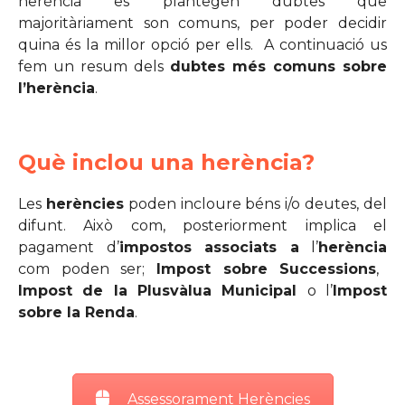
herència es plantegen dubtes que
majoritàriament son comuns, per poder decidir
quina és la millor opció per ells. A continuació us
fem un resum dels
dubtes més comuns sobre
l’herència
.
Què inclou una herència?
Les
herències
poden incloure béns i/o deutes, del
difunt. Això com, posteriorment implica el
pagament d’
impostos associats a
l’
herència
com poden ser;
Impost sobre Successions
,
Impost de la Plusvàlua Municipal
o l’
Impost
sobre la Renda
.
Assessorament Herències