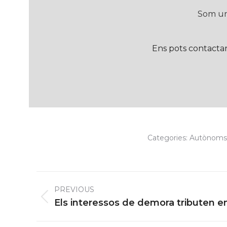
Som un
Ens pots contactar
Categories:
Autònoms
Post
PREVIOUS
navigation
Previous
Els interessos de demora tributen en
post: