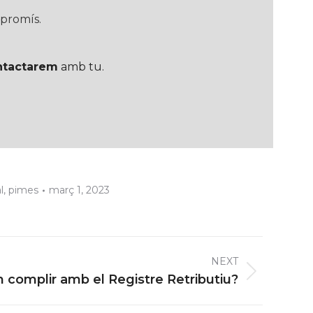
promís.
ntactarem
amb tu.
l
,
pimes
març 1, 2023
NEXT
 complir amb el Registre Retributiu?