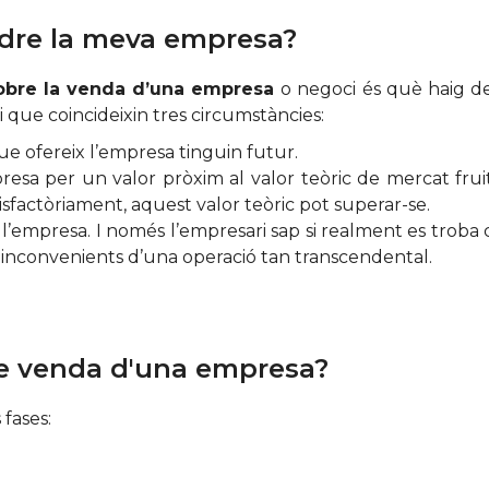
ndre la meva empresa?
obre la venda d’una empresa
o negoci és què haig d
 que coincideixin tres circumstàncies:
ue ofereix l’empresa tinguin futur.
resa per un valor pròxim al valor teòric de mercat fruit
tisfactòriament, aquest valor teòric pot superar-se.
l’empresa. I només l’empresari sap si realment es troba 
i inconvenients d’una operació tan transcendental.
de venda d'una empresa?
 fases: