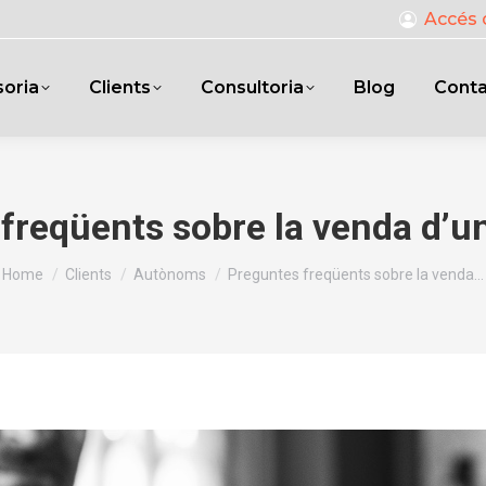
Accés 
oria
Clients
Consultoria
Blog
Cont
freqüents sobre la venda d’
You are here:
Home
Clients
Autònoms
Preguntes freqüents sobre la venda…