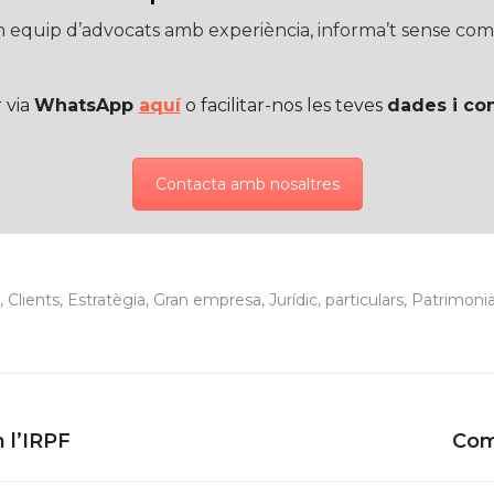
 equip d’advocats amb experiència, informa’t sense com
 via
WhatsApp
aquí
o facilitar-nos les teves
dades i co
Contacta amb nosaltres
,
Clients
,
Estratègia
,
Gran empresa
,
Jurídic
,
particulars
,
Patrimonia
Next
 l’IRPF
Com
post: