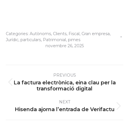
Categories:
Autònoms
,
Clients
,
Fiscal
,
Gran empresa
,
Jurídic
,
particulars
,
Patrimonial
,
pimes
novembre 26, 2025
Post
PREVIOUS
navigation
La factura electrònica, eina clau per la
Previous
transformació digital
post:
NEXT
Next
Hisenda ajorna l’entrada de Verifactu
post: