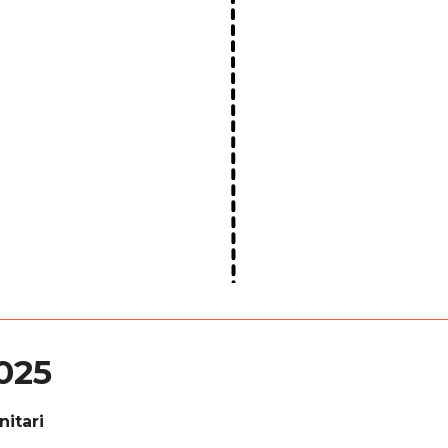
2025
itari