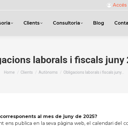
Accés 
oria
Clients
Consultoria
Blog
Cont
gacions laborals i fiscals juny
You are here:
Home
Clients
Autònoms
Obligacions laborals i fiscals juny…
s corresponents al mes de juny de 2025?
ens publica en la seva pàgina web, el calendari del co