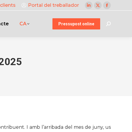
clients
Portal del treballador
Linkedin
X
Facebook
page
page
page
acte
CA
opens
opens
opens
Pressupost online
Search:
in
in
in
new
new
new
window
window
window
 2025
ntribuent. I amb l’arribada del mes de juny, us