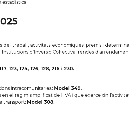
 estadística.
2025
del treball, activitats econòmiques, premis i determin
s Institucions d’Inversió Col·lectiva, rendes d’arrendame
117, 123, 124, 126, 128, 216 i 230.
ions intracomunitàries.:
Model 349.
 en el règim simplificat de l’IVA i que exerceixin l’activ
e transport:
Model 308.