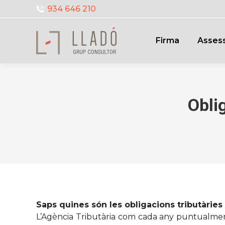
934 646 210
Firma
Assess
Obli
Saps quines són les obligacions tributàrie
L’Agència Tributària com cada any puntualment 