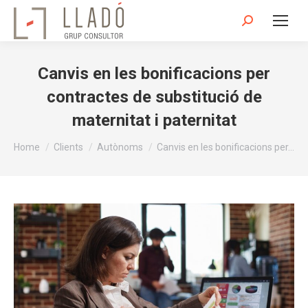
Search:
Canvis en les bonificacions per
contractes de substitució de
maternitat i paternitat
You are here:
Home
Clients
Autònoms
Canvis en les bonificacions per…