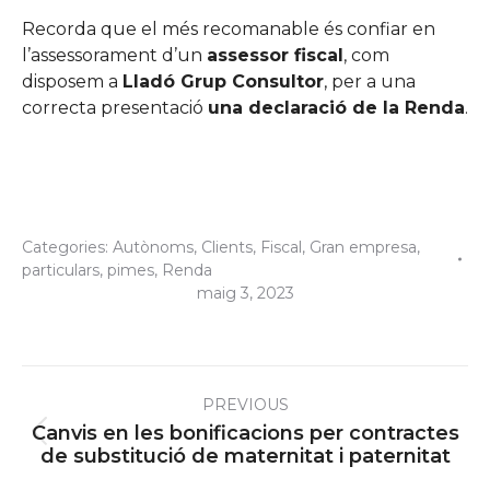
Recorda que el més recomanable és confiar en
l’assessorament d’un
assessor fiscal
, com
disposem a
Lladó Grup Consultor
, per a una
correcta presentació
una declaració de la Renda
.
Categories:
Autònoms
,
Clients
,
Fiscal
,
Gran empresa
,
particulars
,
pimes
,
Renda
maig 3, 2023
Post
PREVIOUS
navigation
Canvis en les bonificacions per contractes
Previous
de substitució de maternitat i paternitat
post: