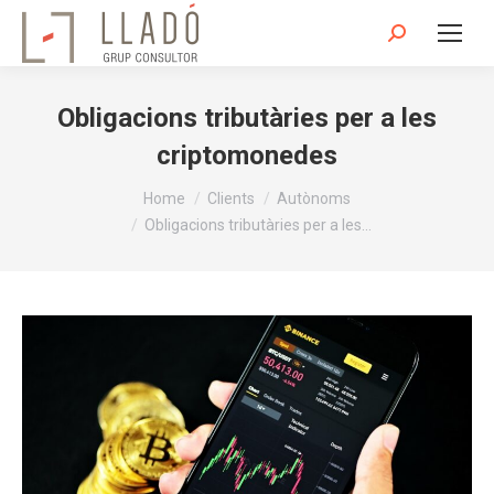
Search:
Obligacions tributàries per a les
criptomonedes
You are here:
Home
Clients
Autònoms
Obligacions tributàries per a les…