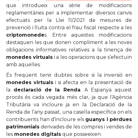
que introdueix una sèrie de modificacions
reglamentàries per a implementar diversos canvis
efectuats per la Llei 11/2021 de mesures de
prevenció i lluita contra el frau fiscal respecte a les
criptomonede
s. Entre aquestes modificacions
destaquen les que donen compliment a les noves
obligacions informatives relatives a la tinença de
monedes virtuals
i a les operacions que s’efectuïn
amb aquelles.
És freqüent tenir dubtes sobre si la inversió en
monedes virtuals
i si afecta en la presentació de
la
declaració de la Renda
. A Espanya aquest
procés és cada vegada més clar, ja que l’Agència
Tributària va incloure ja en la Declaració de la
Renda de l’any passat, una casella específica on els
contribuents han d’incloure els
guanys i pèrdues
patrimonials
derivades de les compres i vendes de
les
monedes digitals
que posseeixen.