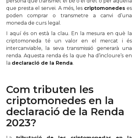
persona que transmet el bé o el dret o per aquella
que presta el servei. A més, les
criptomonedes
es
poden comprar o transmetre a canvi d’una
moneda de curs legal.
I aquí és on està la clau. En la mesura en què la
criptomoneda té un valor en el mercat i és
intercanviable, la seva transmissió generarà una
renda. Aquesta renda és la que ha d’incloure’s en
la
declaració de la Renda
.
Com tributen les
criptomonedes en la
declaració de la Renda
2023?
La
tributació de les criptomonedas en la