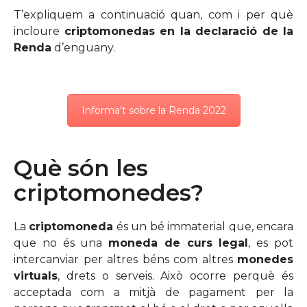
T’expliquem a continuació quan, com i per què
incloure
criptomonedas en la declaració de la
Renda
d’enguany.
Informa't sobre la Renda 2022
Què són les
criptomonedes?
La
criptomoneda
és un bé immaterial que, encara
que no és una
moneda de curs legal
, es pot
intercanviar per altres béns com altres
monedes
virtuals
, drets o serveis. Això ocorre perquè és
acceptada com a mitjà de pagament per la