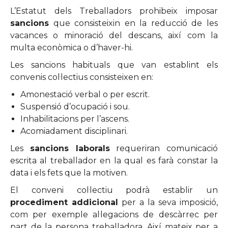
L’Estatut dels Treballadors prohibeix imposar
sancions
que consisteixin en la reducció de les
vacances o minoració del descans, així com la
multa econòmica o d’haver-hi.
Les sancions habituals que van establint els
convenis col·lectius consisteixen en:
Amonestació verbal o per escrit.
Suspensió d’ocupació i sou.
Inhabilitacions per l’ascens.
Acomiadament disciplinari.
Les
sancions laborals
requeriran comunicació
escrita al treballador en la qual es farà constar la
data i els fets que la motiven.
El conveni col·lectiu podrà establir un
procediment addicional
per a la seva imposició,
com per exemple al·legacions de descàrrec per
part de la persona treballadora. Així mateix per a