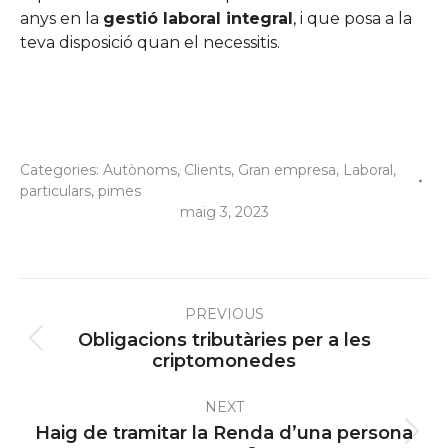
anys en la
gestió laboral integral
, i que posa a la
teva disposició quan el necessitis.
Categories:
Autònoms
,
Clients
,
Gran empresa
,
Laboral
,
particulars
,
pimes
maig 3, 2023
Post
PREVIOUS
navigation
Obligacions tributàries per a les
Previous
criptomonedes
post:
NEXT
Haig de tramitar la Renda d’una persona
Next