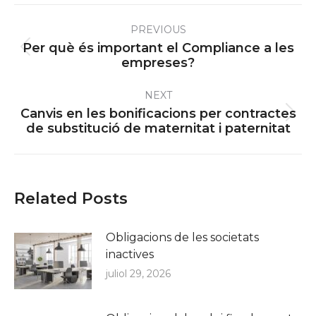
Post
PREVIOUS
navigation
Per què és important el Compliance a les
Previous
empreses?
post:
NEXT
Canvis en les bonificacions per contractes
Next
de substitució de maternitat i paternitat
post:
Related Posts
Obligacions de les societats
inactives
juliol 29, 2026