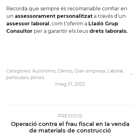
Recorda que sempre és recomanable confiar en
un
assessorament personalitzat
a través d’un
assessor laboral
, com t’oferim a
Lladó Grup
Consultor
per a garantir els teus
drets laborals.
Categories:
Autònoms
,
Clients
,
Gran empresa
,
Laboral
,
particulars
,
pimes
maig 31, 2023
Post
PREVIOUS
navigation
Operació contra el frau fiscal en la venda
Previous
de materials de construcció
post: