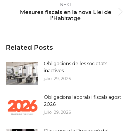
NEXT
Mesures fiscals en la nova Llei de
Next
l’Habitatge
post:
Related Posts
Obligacions de les societats
inactives
juliol 29, 2026
Obligacions laborals i fiscals agost
2026
juliol 29, 2026
Claus per a la Prevenció del