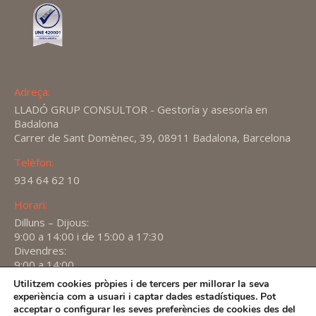
Adreça:
LLADÓ GRUP CONSULTOR - Gestoría y asesoría en
Badalona
Carrer de Sant Domènec, 39, 08911 Badalona, Barcelona
Telèfon:
934 64 62 10
Horari:
Dilluns – Dijous:
9:00 a 14:00 i de 15:00 a 17:30
Divendres:
9:00 a 14:00
Utilitzem cookies pròpies i de tercers per millorar la seva
Find us on:
experiència com a usuari i captar dades estadístiques. Pot
X
YouTube
Linkedin
acceptar o configurar les seves preferències de cookies des del