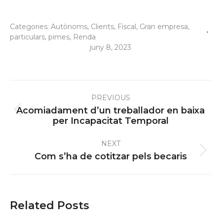
Categories:
Autònoms
,
Clients
,
Fiscal
,
Gran empresa
,
particulars
,
pimes
,
Renda
juny 8, 2023
Post
PREVIOUS
navigation
Acomiadament d’un treballador en baixa
Previous
per Incapacitat Temporal
post:
NEXT
Next
Com s’ha de cotitzar pels becaris
post:
Related Posts