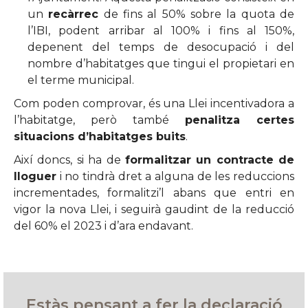
un
recàrrec
de fins al 50% sobre la quota de
l’IBI, podent arribar al 100% i fins al 150%,
depenent del temps de desocupació i del
nombre d’habitatges que tingui el propietari en
el terme municipal.
Com poden comprovar, és una Llei incentivadora a
l’habitatge, però també
penalitza certes
situacions d’habitatges buits
.
Així doncs, si ha de
formalitzar un contracte de
lloguer
i no tindrà dret a alguna de les reduccions
incrementades, formalitzi’l abans que entri en
vigor la nova Llei, i seguirà gaudint de la reducció
del 60% el 2023 i d’ara endavant.
Estàs pensant a fer la declaració