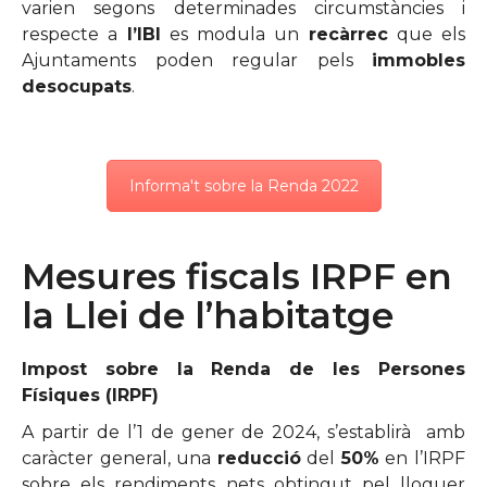
varien segons determinades circumstàncies i
respecte a
l’IBI
es modula un
recàrrec
que els
Ajuntaments poden regular pels
immobles
desocupats
.
Informa't sobre la Renda 2022
Mesures fiscals IRPF en
la Llei de l’habitatge
Impost sobre la Renda de les Persones
Físiques (IRPF)
A partir de l’1 de gener de 2024, s’establirà amb
caràcter general, una
reducció
del
50%
en l’IRPF
sobre els rendiments nets obtingut pel lloguer