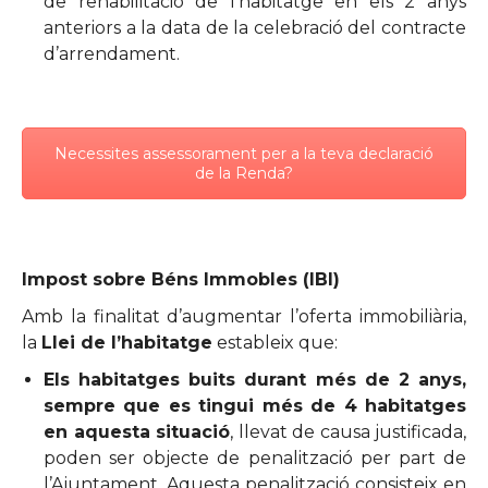
de rehabilitació de l’habitatge en els 2 anys
anteriors a la data de la celebració del contracte
d’arrendament.
Necessites assessorament per a la teva declaració
de la Renda?
Impost sobre Béns Immobles (IBI)
Amb la finalitat d’augmentar l’oferta immobiliària,
la
Llei de l’habitatge
estableix que:
Els habitatges buits durant més de 2 anys,
sempre que es tingui més de 4 habitatges
en aquesta situació
, llevat de causa justificada,
poden ser objecte de penalització per part de
l’Ajuntament. Aquesta penalització consisteix en