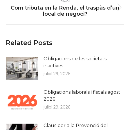
NEXT
Com tributa en la Renda, el traspàs d’un
Next
local de negoci?
post:
Related Posts
Obligacions de les societats
inactives
juliol 29, 2026
Obligacions laborals i fiscals agost
2026
juliol 29, 2026
Claus per a la Prevenció del