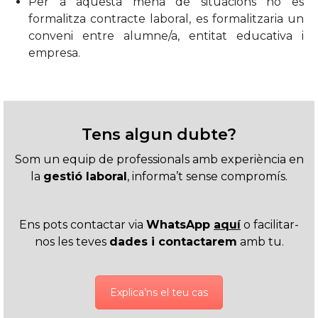
Per a aquesta mena de situacions no es
formalitza contracte laboral, es formalitzaria un
conveni entre alumne/a, entitat educativa i
empresa.
Tens algun dubte?
Som un equip de professionals amb experiència en
la
gestió laboral
, informa’t sense compromís.
Ens pots contactar via
WhatsApp
aquí
o facilitar-
nos les teves
dades i contactarem
amb tu.
Explica’ns el teu cas