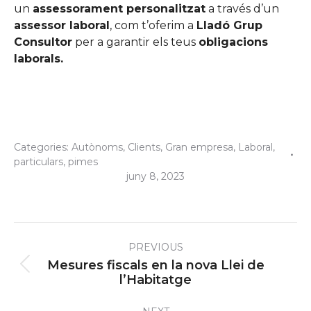
un
assessorament personalitzat
a través d’un
assessor laboral
, com t’oferim a
Lladó Grup
Consultor
per a garantir els teus
obligacions
laborals.
Categories:
Autònoms
,
Clients
,
Gran empresa
,
Laboral
,
particulars
,
pimes
juny 8, 2023
Post
PREVIOUS
navigation
Mesures fiscals en la nova Llei de
Previous
l’Habitatge
post: