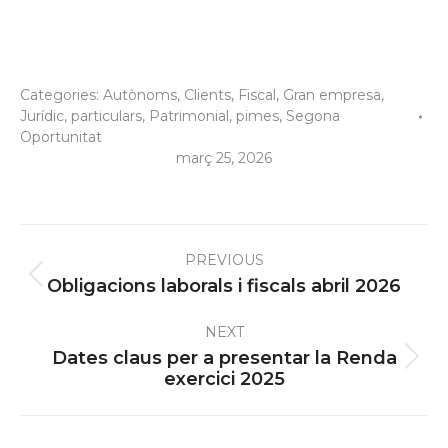
Categories:
Autònoms
,
Clients
,
Fiscal
,
Gran empresa
,
Jurídic
,
particulars
,
Patrimonial
,
pimes
,
Segona
Oportunitat
març 25, 2026
Post
PREVIOUS
navigation
Previous
Obligacions laborals i fiscals abril 2026
post:
NEXT
Dates claus per a presentar la Renda
Next
exercici 2025
post: