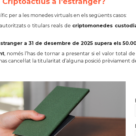
Criptoactius a l’estranger?
cífic per a les monedes virtuals en els següents casos:
 autoritzats o titulars reals de
criptomonedes custodi
’estranger a 31 de desembre de 2025 supera els 50.0
nt
, només l’has de tornar a presentar si el valor total 
i has cancel·lat la titularitat d’alguna posició prèviament 