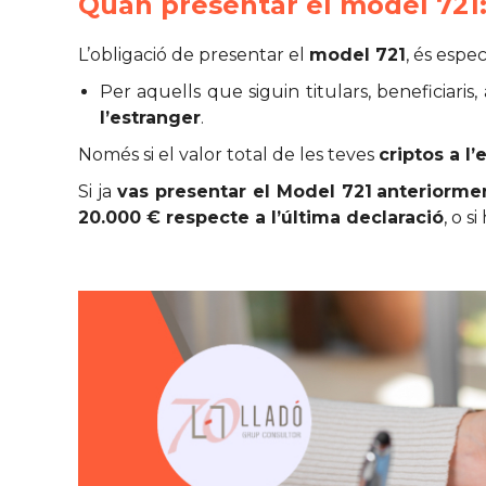
Quan presentar el model 721: 
L’obligació de presentar el
model 721
, és espe
Per aquells que siguin titulars, beneficiaris,
l’estranger
.
Només si el valor total de les teves
criptos a l
Si ja
vas presentar el Model 721
anteriorme
20.000 € respecte a l’última declaració
, o s