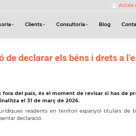
Accés 
oria
Clients
Consultoria
Blog
Cont
ó de declarar els béns i drets a l’
ius fora del país, és el moment de revisar si has de 
finalitza el 31 de març de 2026.
rídiques residents en territori espanyol titulars de bén
esentar declaració.