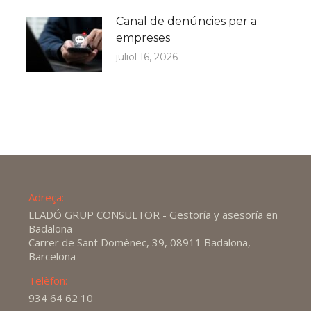
Canal de denúncies per a
empreses
juliol 16, 2026
Adreça:
LLADÓ GRUP CONSULTOR - Gestoría y asesoría en
Badalona
Carrer de Sant Domènec, 39, 08911 Badalona,
Barcelona
Telèfon:
934 64 62 10