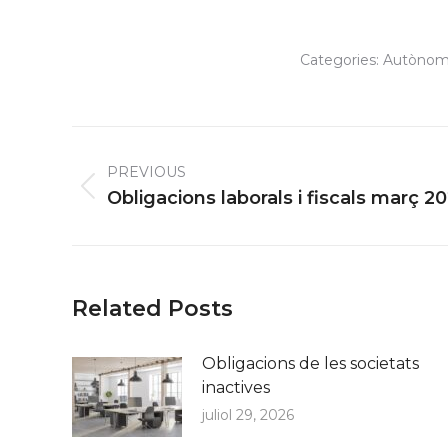
Categories:
Autònom
Post
navigation
PREVIOUS
Previous
Obligacions laborals i fiscals març 2
post:
Related Posts
Obligacions de les societats
inactives
juliol 29, 2026