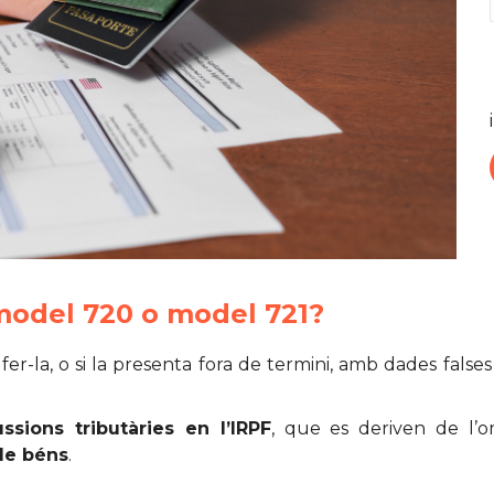
model 720 o model 721?
 fer-la, o si la presenta fora de termini, amb dades fals
ssions tributàries en l’IRPF
, que es deriven de l’o
de béns
.