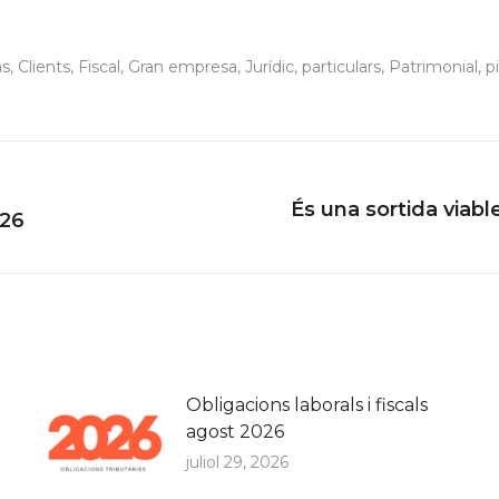
s
,
Clients
,
Fiscal
,
Gran empresa
,
Jurídic
,
particulars
,
Patrimonial
,
p
És una sortida viabl
Next
026
post:
Obligacions laborals i fiscals
agost 2026
juliol 29, 2026