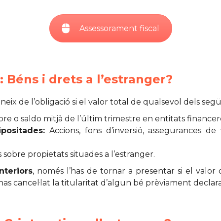
Assessorament fiscal
Béns i drets a l’estranger?
neix de l’obligació si el valor total de qualsevol dels se
 o saldo mitjà de l’últim trimestre en entitats financere
positades:
Accions, fons d’inversió, assegurances de
s sobre propietats situades a l’estranger.
nteriors
, només l’has de tornar a presentar si el valor
i has cancel·lat la titularitat d’algun bé prèviament declara