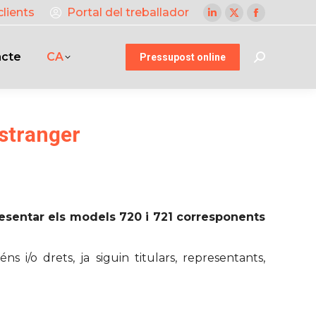
clients
Portal del treballador
Linkedin
X
Facebook
page
page
page
acte
CA
opens
opens
opens
Pressupost online
Search:
in
in
in
new
new
new
window
window
window
estranger
presentar els models 720 i 721 corresponents
s i/o drets, ja siguin titulars, representants,