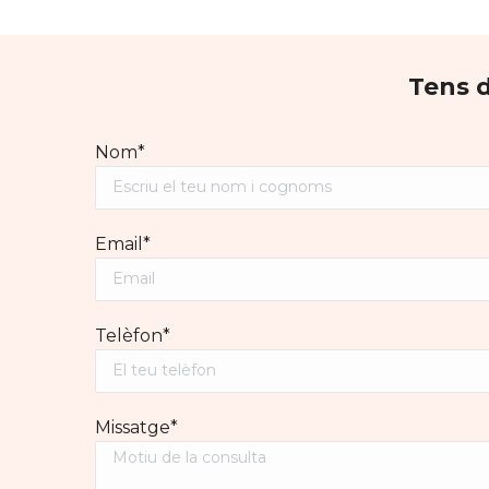
Tens d
Nom*
Email*
Telèfon*
Missatge*