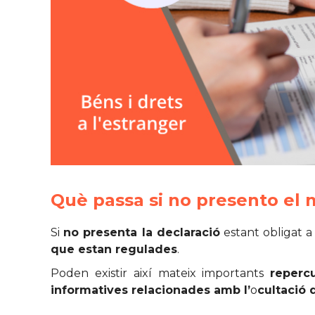
Què passa si no presento el 
Si
no presenta la declaració
estant obligat a
que estan regulades
.
Poden existir així mateix importants
repercu
informatives relacionades amb l’
o
cultació 