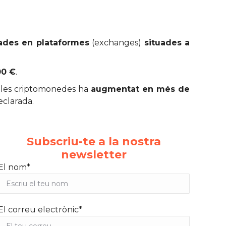
ades en plataformes
(exchanges)
situades a
00 €
.
de les criptomonedes ha
augmentat en més de
declarada.
Subscriu-te a la nostra
newsletter
El nom*
El correu electrònic*