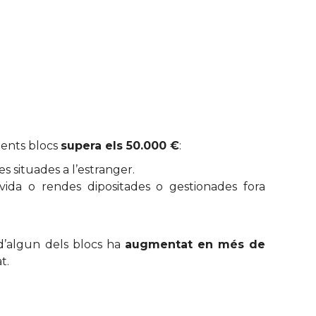
güents blocs
supera els 50.000 €
:
s situades a l’estranger.
 vida o rendes dipositades o gestionades fora
 d’algun dels blocs ha
augmentat en més de
t.