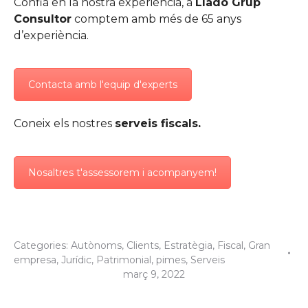
Confia en la nostra experiència, a
Lladó Grup
Consultor
comptem amb més de 65 anys
d’experiència.
Contacta amb l'equip d'experts
Coneix els nostres
serveis fiscals.
Nosaltres t'assessorem i acompanyem!
Categories:
Autònoms
,
Clients
,
Estratègia
,
Fiscal
,
Gran
empresa
,
Jurídic
,
Patrimonial
,
pimes
,
Serveis
març 9, 2022