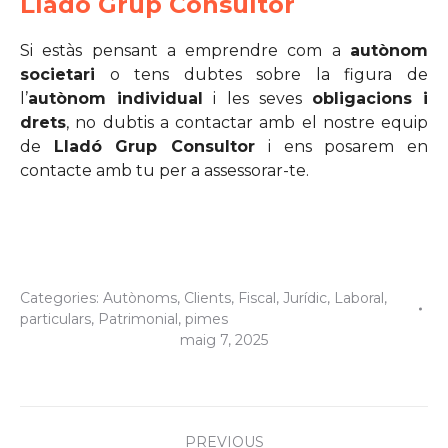
Lladó Grup Consultor
Si estàs pensant a emprendre com a
autònom
societari
o tens dubtes sobre la figura de
l’
autònom individual
i les seves
obligacions i
drets
, no dubtis a contactar amb el nostre equip
de
Lladó Grup Consultor
i ens posarem en
contacte amb tu per a assessorar-te.
Categories:
Autònoms
,
Clients
,
Fiscal
,
Jurídic
,
Laboral
,
particulars
,
Patrimonial
,
pimes
maig 7, 2025
Post
PREVIOUS