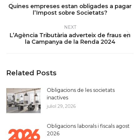
navigation
Quines empreses estan obligades a pagar
Previous
l’Impost sobre Societats?
post:
NEXT
L’Agència Tributària adverteix de fraus en
Next
la Campanya de la Renda 2024
post:
Related Posts
Obligacions de les societats
inactives
juliol 29, 2026
Obligacions laborals i fiscals agost
2026