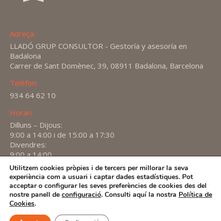
Adreça:
LLADÓ GRUP CONSULTOR - Gestoría y asesoría en
Badalona
Carrer de Sant Domènec, 39, 08911 Badalona, Barcelona
Telèfon:
934 64 62 10
Horari:
Dilluns – Dijous:
9:00 a 14:00 i de 15:00 a 17:30
Divendres:
9:00 a 14:00
Utilitzem cookies pròpies i de tercers per millorar la seva
Find us on:
experiència com a usuari i captar dades estadístiques. Pot
X
YouTube
Linkedin
acceptar o configurar les seves preferències de cookies des del
page
page
page
nostre panell de
configuració
. Consulti aquí la nostra
Política de
2026 -
Avís Legal
-
Política de privacitat
-
Política de
Cookies
.
opens
opens
opens
Cookies
in
in
in