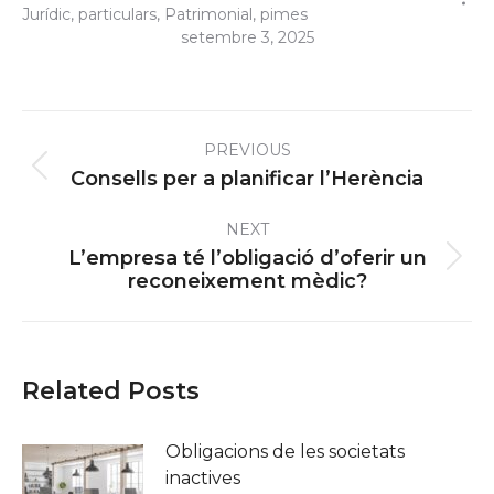
Jurídic
,
particulars
,
Patrimonial
,
pimes
setembre 3, 2025
Post
PREVIOUS
navigation
Previous
Consells per a planificar l’Herència
post:
NEXT
L’empresa té l’obligació d’oferir un
Next
reconeixement mèdic?
post:
Related Posts
Obligacions de les societats
inactives