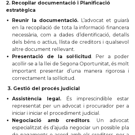
2. Recopilar documentació i Planificació
estratègica
Reunir la documentació.
L’advocat et guiarà
en la recopilació de tota la informació financera
necessària, com a dades d’identificació, detalls
dels béns o actius, llista de creditors i qualsevol
altre document rellevant.
Presentació de la sol·licitud
. Per a poder
acollir-se a la llei de Segona Oportunitat, és molt
important presentar d’una manera rigorosa i
correctament la sol·licitud.
3. Gestió del procés judicial
Assistència legal.
És imprescindible estar
representat per un advocat i procurador per a
iniciar i iniciar el procediment judicial.
Negociació amb creditors
. Un advocat
especialitzat és d’ajuda negociar un possible pla
de pagaments o acord amb els creditors, per a