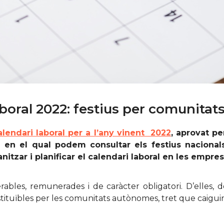
aboral 2022: festius per comunita
alendari laboral per a l’any vinent 2022
, aprovat p
t i en el qual podem consultar els festius nacion
itzar i planificar el calendari laboral en les empres
ables, remunerades i de caràcter obligatori. D’elles, 
ubstituïbles per les comunitats autònomes, tret que caig