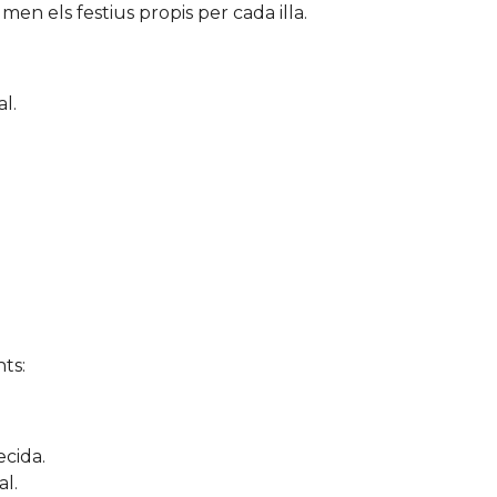
men els festius propis per cada illa.
l.
ts:
ecida.
al.