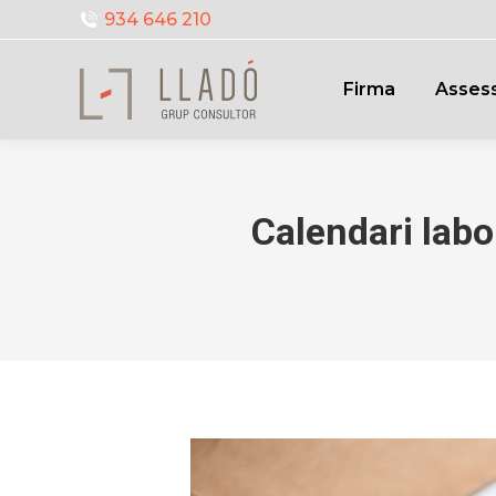
934 646 210
Firma
Assess
Calendari lab