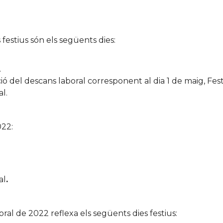
 festius són els següents dies:
.
ció del descans laboral corresponent al dia 1 de maig, Fest
l.
022:
al
.
ral de 2022 reflexa els següents dies festius: