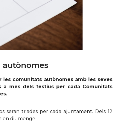
ts autònomes
er les comunitats autònomes amb les seves
als a més dels festius per cada Comunitats
es.
dos seran triades per cada ajuntament. Dels 12
uin en diumenge.