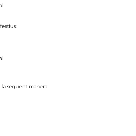
l.
festius:
l.
de la següent manera:
.