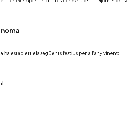
pis. Per exemple, en moltes comunitats el Dijous Sant se
tònoma
a ha establert els següents festius per a l’any vinent:
l.