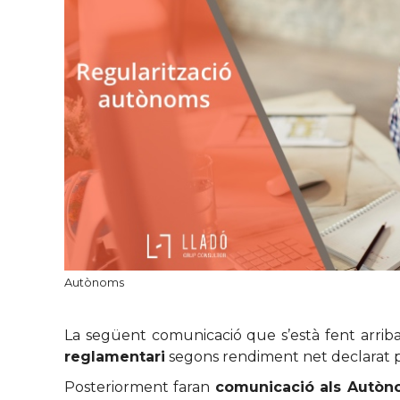
Autònoms
La següent comunicació que s’està fent arriba
reglamentari
segons rendiment net declarat pe
Posteriorment faran
comunicació als Autò