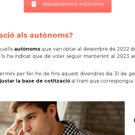
Assessorament autònoms
cació als autònoms?
quells
autònoms
que van optar al desembre de 2022 d
 se’ls ha indicat que de voler seguir mantenint al 2023
rmini per fer-ho de fins aquest divendres dia 31 de g
justar la base de cotització
al tram que correspongui 