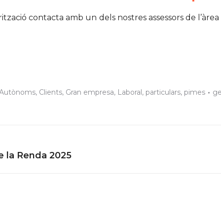
zació contacta amb un dels nostres assessors de l’àrea l
Autònoms
,
Clients
,
Gran empresa
,
Laboral
,
particulars
,
pimes
ge
Next
de la Renda 2025
post: