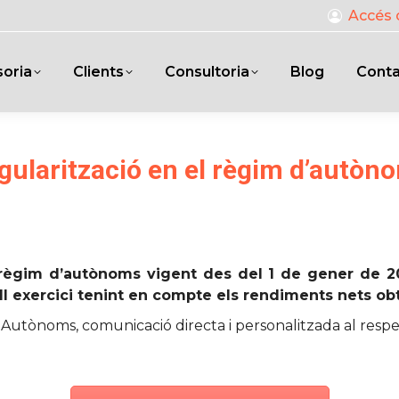
Accés 
oria
Clients
Consultoria
Blog
Cont
gularització en el règim d’autòn
règim d’autònoms vigent des del 1 de gener de 20
ll exercici tenint en compte els rendiments nets obt
s Autònoms, comunicació directa i personalitzada al respe