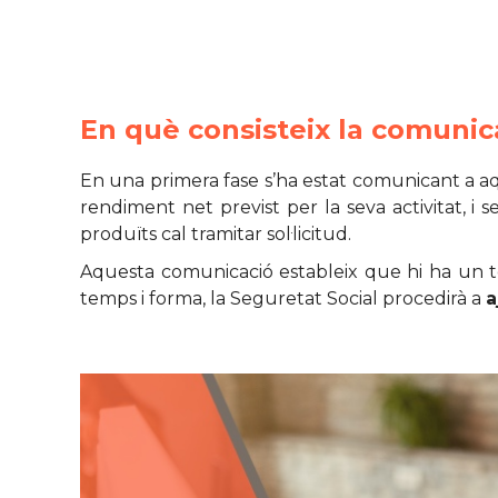
En què consisteix la comuni
En una primera fase s’ha estat comunicant a a
rendiment net previst per la seva activitat, i
produïts cal tramitar sol·licitud.
Aquesta comunicació estableix que hi ha un te
temps i forma, la Seguretat Social procedirà a
a