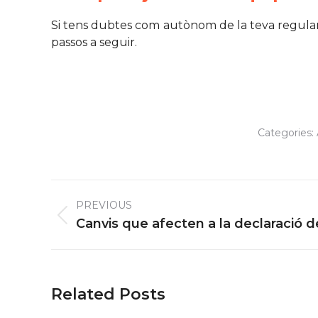
Si tens dubtes com autònom de la teva regularit
passos a seguir.
Categories:
Post
PREVIOUS
navigation
Previous
Canvis que afecten a la declaració 
post:
Related Posts