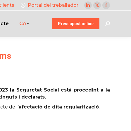
clients
Portal del treballador
Linkedin
X
Facebook
page
page
page
acte
CA
opens
opens
opens
Pressupost online
Search:
in
in
in
new
new
new
window
window
window
oms
23 la Seguretat Social està procedint a la
inguts i declarats.
cte de l’
afectació de dita regularització
.