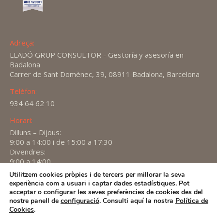
Adreça:
LLADÓ GRUP CONSULTOR - Gestoría y asesoría en
Badalona
Carrer de Sant Domènec, 39, 08911 Badalona, Barcelona
Telèfon:
934 64 62 10
Horari:
Dilluns – Dijous:
9:00 a 14:00 i de 15:00 a 17:30
Divendres:
9:00 a 14:00
Utilitzem cookies pròpies i de tercers per millorar la seva
Find us on:
experiència com a usuari i captar dades estadístiques. Pot
X
YouTube
Linkedin
acceptar o configurar les seves preferències de cookies des del
page
page
page
nostre panell de
configuració
. Consulti aquí la nostra
Política de
2026 -
Avís Legal
-
Política de privacitat
-
Política de
Cookies
.
opens
opens
opens
Cookies