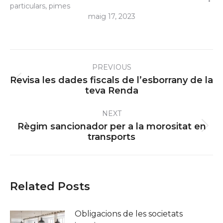
particulars
,
pimes
maig 17, 2023
Post
PREVIOUS
navigation
Revisa les dades fiscals de l’esborrany de la
Previous
teva Renda
post:
NEXT
Règim sancionador per a la morositat en
Next
transports
post:
Related Posts
Obligacions de les societats