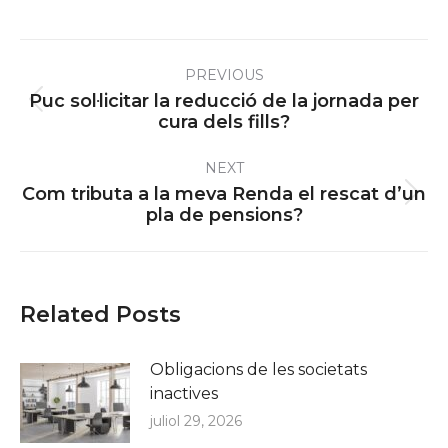
Post
PREVIOUS
navigation
Puc sol·licitar la reducció de la jornada per
Previous
cura dels fills?
post:
NEXT
Com tributa a la meva Renda el rescat d’un
Next
pla de pensions?
post:
Related Posts
Obligacions de les societats
inactives
juliol 29, 2026