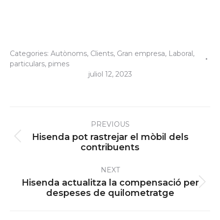
Categories:
Autònoms
,
Clients
,
Gran empresa
,
Laboral
,
particulars
,
pimes
juliol 12, 2023
Post
PREVIOUS
navigation
Hisenda pot rastrejar el mòbil dels
Previous
contribuents
post:
NEXT
Hisenda actualitza la compensació per
Next
despeses de quilometratge
post: