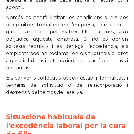
atendre a cura de cada fill
, tant natural com
adoptiu.
Només es podrà limitar les condicions si els dos
progenitors treballen en l’empresa, demanen el
gaudi simultani pel mateix fill i, a més, això
perjudica aquesta empresa. Si no es donen
aquests requisits i es denega l’excedència, els
empleats podran reclamar en els tribunals el dret
a gaudir-la i fins i tot una indemnització per danys i
perjudicis.
Els convenis col·lectius poden establir formalitats i
terminis de sol·licitud o de reincorporació i
d’extensió del temps de reserva.
Situacions habituals de
l’excedència laboral per la cura