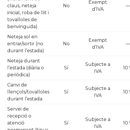
Exempt
claus, neteja
No
d’IVA
inicial, roba de llit i
tovalloles de
benvinguda)
Neteja sol en
Exempt
entrar/sortir (no
No
d’IVA
durant l’estada)
Neteja durant
Subjecte a
l’estada (diària o
Sí
10
IVA
periòdica)
Canvi de
Subjecte a
llençols/tovalloles
Sí
10
IVA
durant l’estada
Servei de
recepció o
Subjecte a
atenció
Sí
10
IVA
permanent (tipus